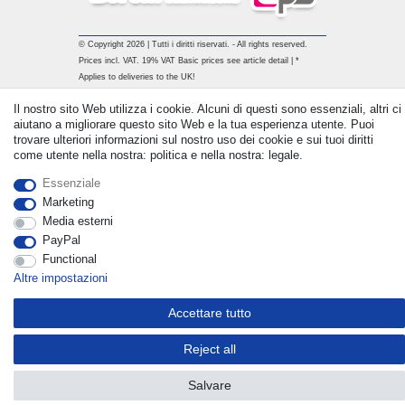
© Copyright 2026 | Tutti i diritti riservati. - All rights reserved.
Prices incl. VAT. 19% VAT Basic prices see article detail | *
Applies to deliveries to the UK!
Il nostro sito Web utilizza i cookie. Alcuni di questi sono essenziali, altri ci
Contatto
aiutano a migliorare questo sito Web e la tua esperienza utente. Puoi
Withdraw from contract here
trovare ulteriori informazioni sul nostro uso dei cookie e sui tuoi diritti
come utente nella nostra: politica e nella nostra: legale.
Essenziale
Marketing
Media esterni
PayPal
Functional
Altre impostazioni
Accettare tutto
Reject all
Salvare