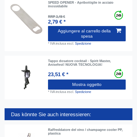
SPEED OPENER - Apribottiglie in acciaio
inossidabile
RRP 3,49 €
2,79 € *
Aggiungere al carrello della
spesa
*
IVA inclusa
escl.
Spedizione
Tappo dosatore cocktail - Spirit Master,
Anisefest! NUOVA TECNOLOGIA!
23,51 € *
Mostra oggetto
*
IVA inclusa
escl.
Spedizione
Das könnte Sie auch interessieren:
Raffreddatore del vino / champagne cooler PP,
plastica