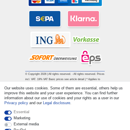
© Copyright 2026 | All rights reserved. - All rights reserved. Prices
incl. VAT. 19% VAT Basic prices see article detail | * Applies to
deliveries to the UK!
Our website uses cookies. Some of them are essential, others help us
improve this website and your user experience. You can find further
information about our use of cookies and your rights as a user in our
Contact
Withdraw from contract here
Privacy policy
and our
Legal disclosure
.
Essential
Marketing
External media