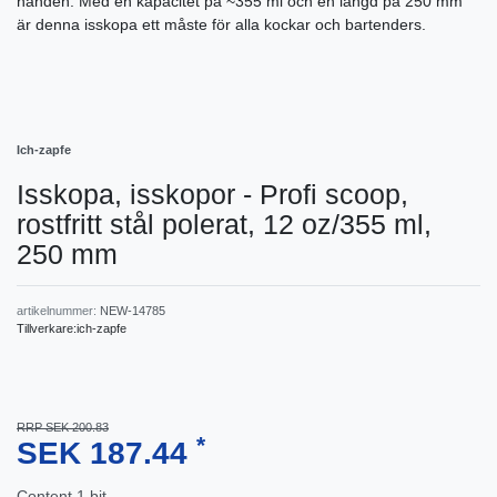
handen. Med en kapacitet på ~355 ml och en längd på 250 mm
är denna isskopa ett måste för alla kockar och bartenders.
Ich-zapfe
Isskopa, isskopor - Profi scoop,
rostfritt stål polerat, 12 oz/355 ml,
250 mm
artikelnummer:
NEW-14785
Tillverkare:
ich-zapfe
RRP SEK 200.83
*
SEK 187.44
Content
1
bit