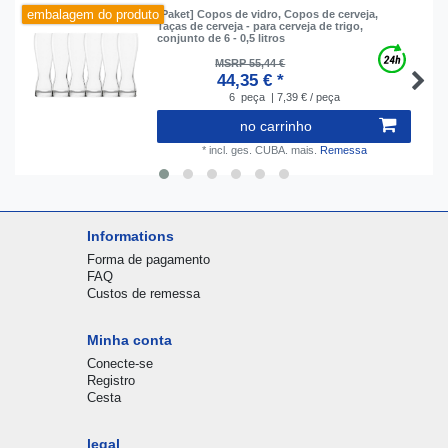
embalagem do produto
[Paket] Copos de vidro, Copos de cerveja,
Taças de cerveja - para cerveja de trigo,
conjunto de 6 - 0,5 litros
MSRP 55,44 €
44,35 € *
6
peça
| 7,39 € / peça
no carrinho
*
incl. ges. CUBA.
mais.
Remessa
Informations
Forma de pagamento
FAQ
Custos de remessa
Minha conta
Conecte-se
Registro
Cesta
legal