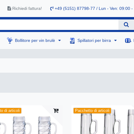
Richiedi fattura!
+49 (5151) 87798-77 / Lun - Ven: 09:00 -
Bollitore per vin brulè
Spillatori per birra
o di articoli
Pacchetto di articoli