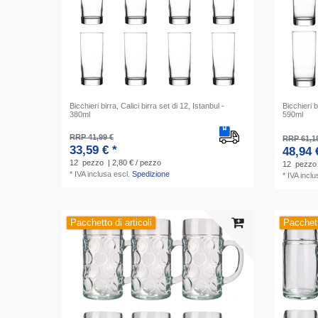
Bicchieri birra, Calici birra set di 12, Istanbul -
Bicchieri b
380ml
590ml
RRP 41,99 €
RRP 61,1
33,59 € *
48,94 
12
pezzo
| 2,80 € / pezzo
12
pezzo
*
IVA inclusa
escl.
Spedizione
*
IVA inclu
Pacchetto di articoli
Pacchett