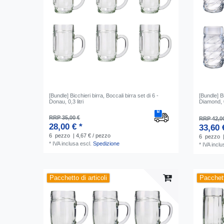
[Bundle] Bicchieri birra, Boccali birra set di 6 -
[Bundle] Bi
Donau, 0,3 litri
Diamond, 0,
RRP 35,00 €
RRP 42,0
28,00 € *
33,60 
6
pezzo
| 4,67 € / pezzo
6
pezzo
*
IVA inclusa
escl.
Spedizione
*
IVA inclu
Pacchetto di articoli
Pacchett