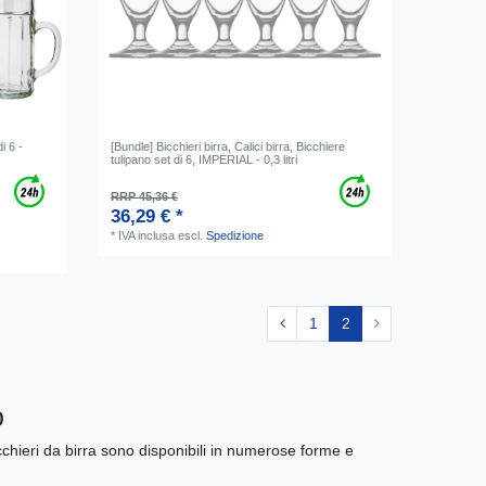
i 6 -
[Bundle] Bicchieri birra, Calici birra, Bicchiere
tulipano set di 6, IMPERIAL - 0,3 litri
RRP 45,36 €
36,29 € *
*
IVA inclusa
escl.
Spedizione
1
2
o
bicchieri da birra sono disponibili in numerose forme e