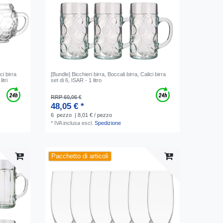
ci birra
[Bundle] Bicchieri birra, Boccali birra, Calici birra
itri
set di 6, ISAR - 1 litro
RRP 60,06 €
48,05 € *
6
pezzo
| 8,01 € / pezzo
*
IVA inclusa
escl.
Spedizione
Pacchetto di articoli