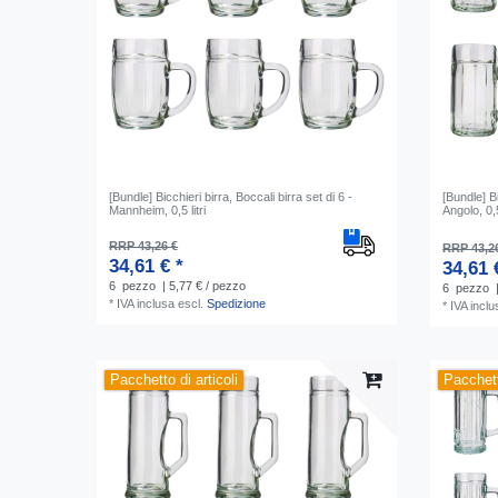
[Bundle] Bicchieri birra, Boccali birra set di 6 -
[Bundle] Bi
Mannheim, 0,5 litri
Angolo, 0,5 
RRP 43,26 €
RRP 43,2
34,61 € *
34,61 
6
pezzo
| 5,77 € / pezzo
6
pezzo
*
IVA inclusa
escl.
Spedizione
*
IVA inclu
Pacchetto di articoli
Pacchett