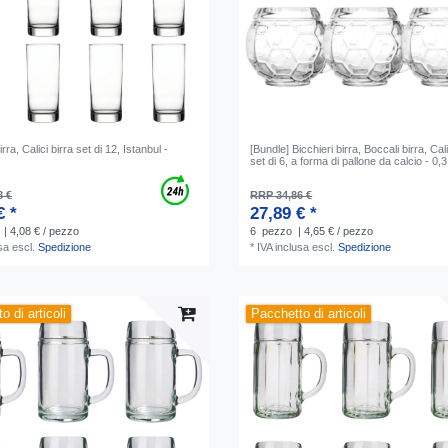
irra, Calici birra set di 12, Istanbul -
[Bundle] Bicchieri birra, Boccali birra, Cali
set di 6, a forma di pallone da calcio - 0,3 l
8 €
RRP 34,86 €
€ *
27,89 € *
| 4,08 € / pezzo
6
pezzo
| 4,65 € / pezzo
sa
escl.
Spedizione
*
IVA inclusa
escl.
Spedizione
o di articoli
Pacchetto di articoli