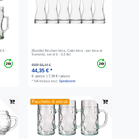
i 6 -
[Bundle] Bicchieri birra, Calici birra - per birra di
frumento, set di 6 - 0,5 litri
RRP 55,44 €
44,35 € *
6
pezzo
| 7,39 € / pezzo
*
IVA inclusa
escl.
Spedizione
Pacchetto di articoli