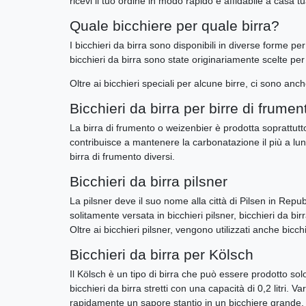
ricevi il tuo ordine in modo rapido e affidabile a casa tu
Quale bicchiere per quale birra?
I bicchieri da birra sono disponibili in diverse forme per
bicchieri da birra sono state originariamente scelte per 
Oltre ai bicchieri speciali per alcune birre, ci sono anch
Bicchieri da birra per birre di frumen
La birra di frumento o weizenbier è prodotta soprattutto
contribuisce a mantenere la carbonatazione il più a lu
birra di frumento diversi.
Bicchieri da birra pilsner
La pilsner deve il suo nome alla città di Pilsen in Repu
solitamente versata in bicchieri pilsner, bicchieri da bi
Oltre ai bicchieri pilsner, vengono utilizzati anche bicchi
Bicchieri da birra per Kölsch
Il Kölsch è un tipo di birra che può essere prodotto so
bicchieri da birra stretti con una capacità di 0,2 litr
rapidamente un sapore stantio in un bicchiere grande.