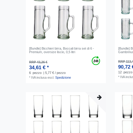
[Bundle] Bicchieri birra, Boccali birra set di 6 -
[Bundle] Bi
Premium, oversize liscio, 0,5 litri
Gambrinus,
RRP 113,
RRP 43,26 €
90,72 
34,61 € *
12
pezzo
6
pezzo
| 5,77 € / pezzo
*
IVA inclu
*
IVA inclusa
escl.
Spedizione