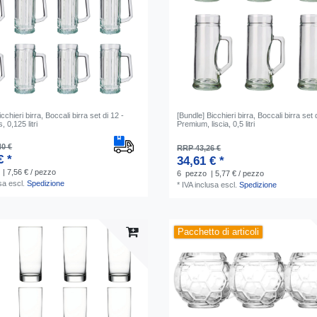
cchieri birra, Boccali birra set di 12 -
[Bundle] Bicchieri birra, Boccali birra set d
 0,125 litri
Premium, liscia, 0,5 litri
40 €
RRP 43,26 €
€ *
34,61 € *
| 7,56 € / pezzo
6
pezzo
| 5,77 € / pezzo
sa
escl.
Spedizione
*
IVA inclusa
escl.
Spedizione
Pacchetto di articoli