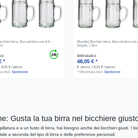
cchieri birra, Boccali birra set di 6 -
[Bundle] Bicchieri birra, Boccali birra set d
tro
Angolo, 1 litro
6 €
RRP 60,06 €
€ *
48,05 € *
| 8,01 € / pezzo
6
pezzo
| 8,01 € / pezzo
sa
escl.
Spedizione
*
IVA inclusa
escl.
Spedizione
ne: Gusta la tua birra nel bicchiere giust
illatura e a un fusto di birra, hai bisogno anche dei bicchieri giusti. I 
ale a seconda del tipo di birra e delle preferenze personali.