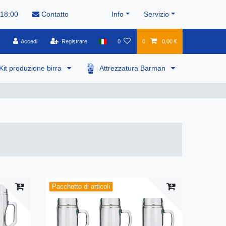
 18:00
Contatto
Info
Servizio
Accedi
Registrare
0
0
0,00 €
Kit produzione birra
Attrezzatura Barman
Pacchetto di articoli