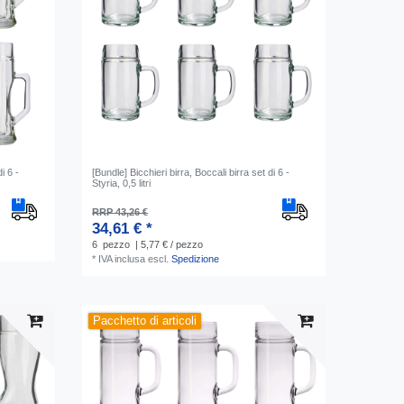
i 6 -
[Bundle] Bicchieri birra, Boccali birra set di 6 -
Styria, 0,5 litri
RRP 43,26 €
34,61 € *
6
pezzo
| 5,77 € / pezzo
*
IVA inclusa
escl.
Spedizione
Pacchetto di articoli