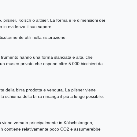
o, pilsner, Kölsch o altbier. La forma e le dimensioni dei
io in evidenza il suo sapore.
icolarmente utili nella ristorazione.
 di frumento hanno una forma slanciata e alta, che
o un museo privato che espone oltre 5.000 bicchieri da
rte della birra prodotta e venduta. La pilsner viene
 la schiuma della birra rimanga il più a lungo possibile.
sch viene versato principalmente in Kölschstangen,
l Kölsch contiene relativamente poco CO2 e assumerebbe