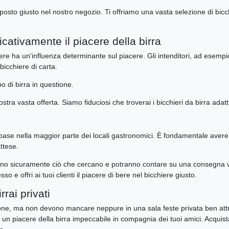
 posto giusto nel nostro negozio. Ti offriamo una vasta selezione di bicch
ficativamente il piacere della birra
ere ha un'influenza determinante sul piacere. Gli intenditori, ad esemp
bicchiere di carta.
po di birra in questione.
stra vasta offerta. Siamo fiduciosi che troverai i bicchieri da birra adatti
i base nella maggior parte dei locali gastronomici. È fondamentale aver
ttese.
anno sicuramente ciò che cercano e potranno contare su una consegna velo
so e offri ai tuoi clienti il piacere di bere nel bicchiere giusto.
rrai privati
razione, ma non devono mancare neppure in una sala feste privata ben at
 un piacere della birra impeccabile in compagnia dei tuoi amici. Acquista 