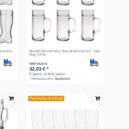
e di birra
[Bundle] Bicchieri birra, Boccali birra set di 6 - Light
Mug, 0,5 litri
RRP 40,04 €
32,03 € *
6
pezzo
| 5,34 € / pezzo
*
IVA inclusa
escl.
Spedizione
Pacchetto di articoli