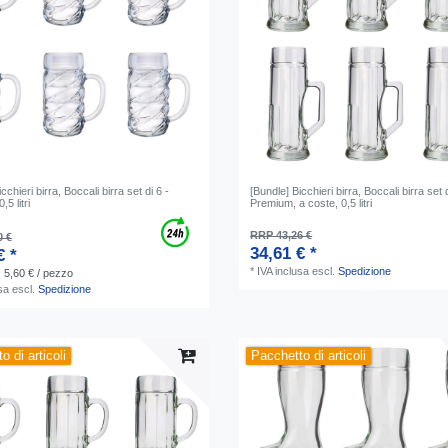
cchieri birra, Boccali birra set di 6 -
[Bundle] Bicchieri birra, Boccali birra set d
5 litri
Premium, a coste, 0,5 litri
RRP 43,26 €
0 €
34,61 € *
€ *
*
IVA inclusa
escl.
Spedizione
| 5,60 € / pezzo
sa
escl.
Spedizione
o di articoli
Pacchetto di articoli