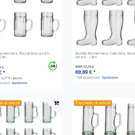
cchieri birra, Boccali birra set di 6 -
[Bundle] Bicchieri birra, Calici birra, Stival
litri
set di 6 - 1 litro
RRP 77,70 €
6 €
69,89 € *
€ *
*
IVA inclusa
escl.
Spedizione
| 5,77 € / pezzo
sa
escl.
Spedizione
o di articoli
Pacchetto di articoli