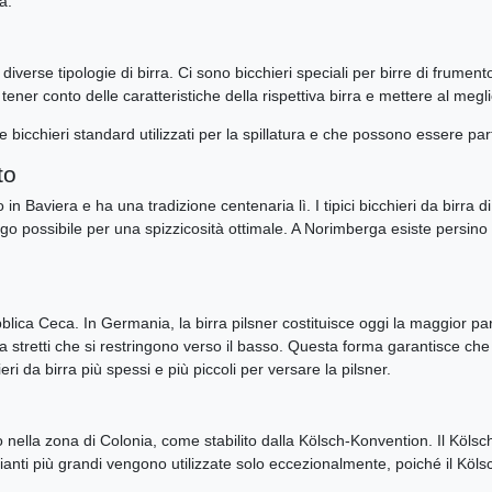
a.
 diverse tipologie di birra. Ci sono bicchieri speciali per birre di frument
tener conto delle caratteristiche della rispettiva birra e mettere al megl
e bicchieri standard utilizzati per la spillatura e che possono essere part
to
 in Baviera e ha una tradizione centenaria lì. I tipici bicchieri da birra
ngo possibile per una spizzicosità ottimale. A Norimberga esiste persin
bblica Ceca. In Germania, la birra pilsner costituisce oggi la maggior pa
rra stretti che si restringono verso il basso. Questa forma garantisce che
eri da birra più spessi e più piccoli per versare la pilsner.
lo nella zona di Colonia, come stabilito dalla Kölsch-Konvention. Il Köl
i. Varianti più grandi vengono utilizzate solo eccezionalmente, poiché i