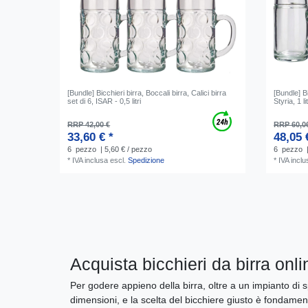
[Bundle] Bicchieri birra, Boccali birra, Calici birra
[Bundle] Bi
set di 6, ISAR - 0,5 litri
Styria, 1 li
RRP 42,00 €
RRP 60,0
33,60 € *
48,05 
6
pezzo
| 5,60 € / pezzo
6
pezzo
*
IVA inclusa
escl.
Spedizione
*
IVA inclu
Acquista bicchieri da birra onli
Per godere appieno della birra, oltre a un impianto di sp
dimensioni, e la scelta del bicchiere giusto è fondament