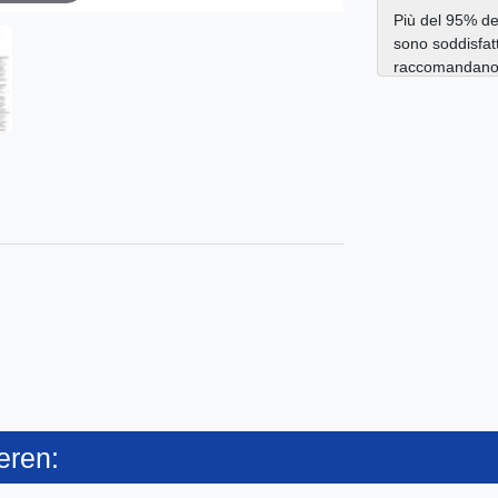
Più del 95% dei
sono soddisfatt
raccomandano a
eren: