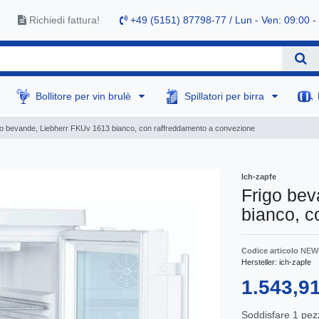
Richiedi fattura!
+49 (5151) 87798-77 / Lun - Ven: 09:00 -
Bollitore per vin brulè
Spillatori per birra
go bevande, Liebherr FKUv 1613 bianco, con raffreddamento a convezione
Ich-zapfe
Frigo be
bianco, c
Codice articolo
NEW
Hersteller:
ich-zapfe
1.543,9
Soddisfare
1
pez