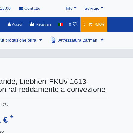
 18:00
Contatto
Info
Servizio
Accedi
Registrare
0
0
0,00 €
Kit produzione birra
Attrezzatura Barman
vande, Liebherr FKUv 1613
on raffreddamento a convezione
-4271
*
1 €
zo