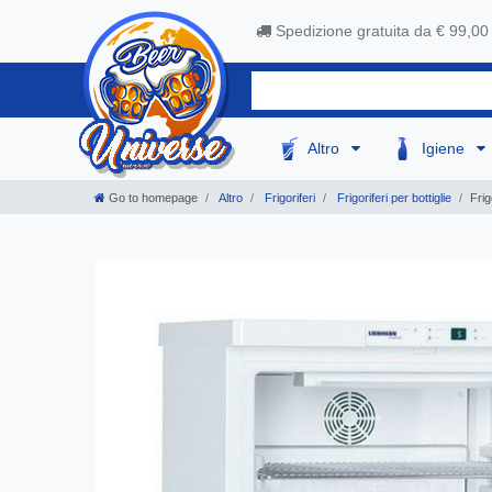
Spedizione gratuita da € 99,00
Altro
Igiene
Go to homepage
Altro
Frigoriferi
Frigoriferi per bottiglie
Fri