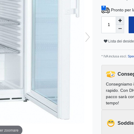
Pronto per l
Lista dei deside
* IVA inclusa escl.
Sped
Conseg
Consegniamo 
rapido. Con DH
pacco sarà con
tempo!
Soddis
per zoomare