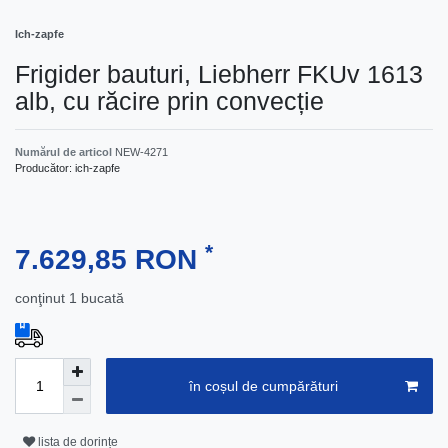
Ich-zapfe
Frigider bauturi, Liebherr FKUv 1613
alb, cu răcire prin convecție
Numărul de articol
NEW-4271
Producător:
ich-zapfe
*
7.629,85 RON
conţinut
1
bucată
în coșul de cumpărături
lista de dorințe