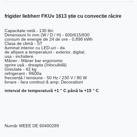
frigider liebherr FKUv 1613 știe cu convectie răcire
Capacitate netă - 130 litri
Dimensiuni în mm (W / D / H) - 600/615/830
consum de energie de 24 de ore - 0,898 kWh
Clasa de climă - ST
iluminat interior cu LED-uri - da
de afișare a temperaturii - exterior, digital,
usa - inchidere
Mâner - Mâner bar ergonomic
oprire ușă - dreapta (înlocuibilă)
Greutate - 42 kg
refrigerant - R600a
frecvență / tensiune - 50 Hz / 230 V / 80 W
livrare - fara continut & amp; Decoratiuni
interval de temperatură +1 ° C până la +15 ° C
Număr WEEE
DE 60400289