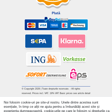
Plată
© Copyright 2026 | Toate drepturile rezervate. - All rights
reserved. Prices incl. VAT. 19% VAT Basic prices see article detail
| * Applies to deliveries to the UK!
Noi folosim cookie-uri pe site-ul nostru. Unele dintre acestea sunt
esențiale, în timp ce alții ne ajuta pentru a îmbunătăți acest site și
Withdraw from contract here
experiența dumneavoastră. cookie-urile pe care le folosim și drepturile ca