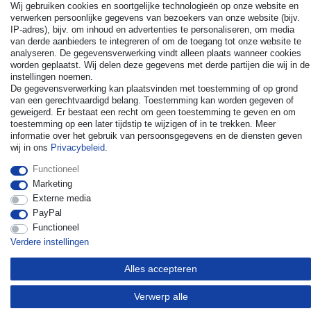
Wij gebruiken cookies en soortgelijke technologieën op onze website en
verwerken persoonlijke gegevens van bezoekers van onze website (bijv.
IP-adres), bijv. om inhoud en advertenties te personaliseren, om media
van derde aanbieders te integreren of om de toegang tot onze website te
analyseren. De gegevensverwerking vindt alleen plaats wanneer cookies
worden geplaatst. Wij delen deze gegevens met derde partijen die wij in de
instellingen noemen.
© Copyright 2026 | Alle rechten voorbehouden. - All rights
De gegevensverwerking kan plaatsvinden met toestemming of op grond
reserved. Prices incl. VAT. 19% VAT Basic prices see article detail
van een gerechtvaardigd belang. Toestemming kan worden gegeven of
| * Applies to deliveries to the UK!
geweigerd. Er bestaat een recht om geen toestemming te geven en om
toestemming op een later tijdstip te wijzigen of in te trekken. Meer
informatie over het gebruik van persoonsgegevens en de diensten geven
Contact
Herroepingsrecht uitoefenen
wij in ons
Privacybeleid
.
Functioneel
Marketing
Externe media
PayPal
Functioneel
Verdere instellingen
Alles accepteren
Verwerp alle