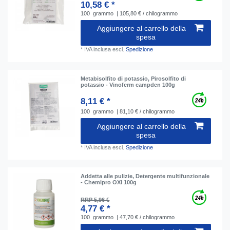
10,58 € *
100
grammo
| 105,80 € / chilogrammo
Aggiungere al carrello della
spesa
*
IVA inclusa
escl.
Spedizione
Metabisolfito di potassio, Pirosolfito di
potassio - Vinoferm campden 100g
8,11 € *
100
grammo
| 81,10 € / chilogrammo
Aggiungere al carrello della
spesa
*
IVA inclusa
escl.
Spedizione
Addetta alle pulizie, Detergente multifunzionale
- Chemipro OXI 100g
RRP 5,96 €
4,77 € *
100
grammo
| 47,70 € / chilogrammo