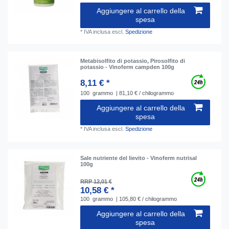
Aggiungere al carrello della
spesa
*
IVA inclusa
escl.
Spedizione
Metabisolfito di potassio, Pirosolfito di
potassio - Vinoferm campden 100g
8,11 € *
100
grammo
| 81,10 € / chilogrammo
Aggiungere al carrello della
spesa
*
IVA inclusa
escl.
Spedizione
Sale nutriente del lievito - Vinoferm nutrisal
100g
RRP 12,01 €
10,58 € *
100
grammo
| 105,80 € / chilogrammo
Aggiungere al carrello della
spesa