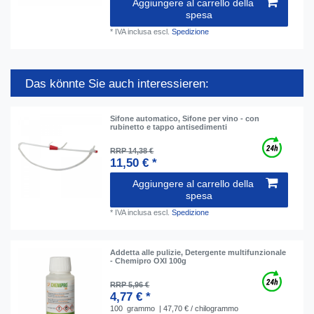
Aggiungere al carrello della
spesa
*
IVA inclusa
escl.
Spedizione
Das könnte Sie auch interessieren:
Sifone automatico, Sifone per vino - con
rubinetto e tappo antisedimenti
RRP 14,38 €
11,50 € *
Aggiungere al carrello della
spesa
*
IVA inclusa
escl.
Spedizione
Addetta alle pulizie, Detergente multifunzionale
- Chemipro OXI 100g
RRP 5,96 €
4,77 € *
100
grammo
| 47,70 € / chilogrammo