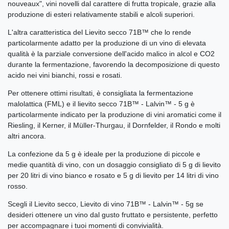
nouveaux", vini novelli dal carattere di frutta tropicale, grazie alla
produzione di esteri relativamente stabili e alcoli superiori.
L'altra caratteristica del Lievito secco 71B™ che lo rende
particolarmente adatto per la produzione di un vino di elevata
qualità è la parziale conversione dell'acido malico in alcol e CO2
durante la fermentazione, favorendo la decomposizione di questo
acido nei vini bianchi, rossi e rosati.
Per ottenere ottimi risultati, è consigliata la fermentazione
malolattica (FML) e il lievito secco 71B™ - Lalvin™ - 5 g è
particolarmente indicato per la produzione di vini aromatici come il
Riesling, il Kerner, il Müller-Thurgau, il Dornfelder, il Rondo e molti
altri ancora.
La confezione da 5 g è ideale per la produzione di piccole e
medie quantità di vino, con un dosaggio consigliato di 5 g di lievito
per 20 litri di vino bianco e rosato e 5 g di lievito per 14 litri di vino
rosso.
Scegli il Lievito secco, Lievito di vino 71B™ - Lalvin™ - 5g se
desideri ottenere un vino dal gusto fruttato e persistente, perfetto
per accompagnare i tuoi momenti di convivialità.