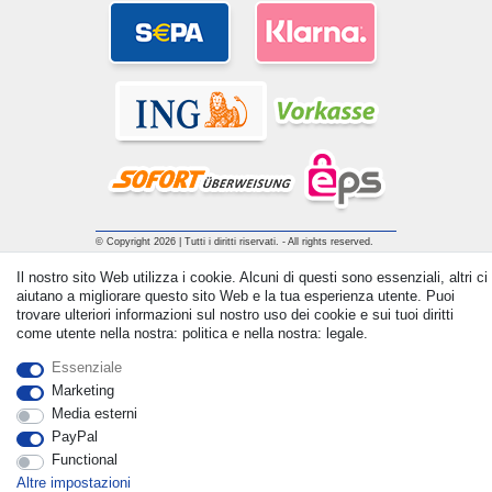
© Copyright 2026 | Tutti i diritti riservati. - All rights reserved.
Prices incl. VAT. 19% VAT Basic prices see article detail | *
Il nostro sito Web utilizza i cookie. Alcuni di questi sono essenziali, altri ci
Applies to deliveries to the UK!
aiutano a migliorare questo sito Web e la tua esperienza utente. Puoi
trovare ulteriori informazioni sul nostro uso dei cookie e sui tuoi diritti
come utente nella nostra: politica e nella nostra: legale.
Contatto
Withdraw from contract here
Essenziale
Marketing
Media esterni
PayPal
Functional
Altre impostazioni