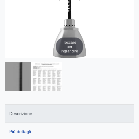
Toccare
per
ingrandire
Descrizione
Più dettagli