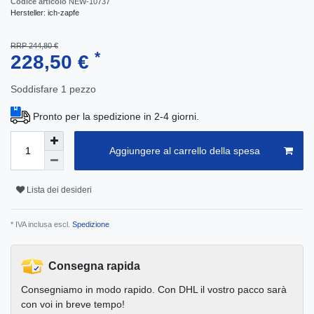
Codice articolo
NEW-10737
Hersteller:
ich-zapfe
RRP 244,80 €
*
228,50 €
Soddisfare
1
pezzo
Pronto per la spedizione in 2-4 giorni.
Aggiungere al carrello della spesa
Lista dei desideri
* IVA inclusa escl.
Spedizione
Consegna rapida
Consegniamo in modo rapido. Con DHL il vostro pacco sarà
con voi in breve tempo!