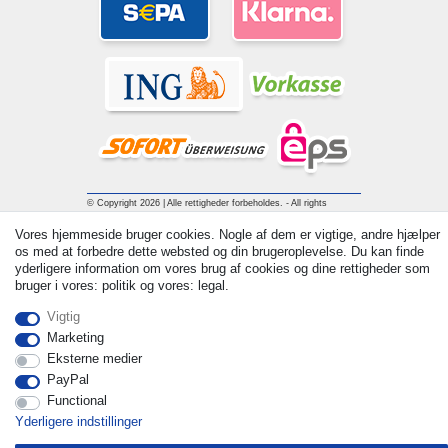
© Copyright 2026 | Alle rettigheder forbeholdes. - All rights
reserved. Prices incl. VAT. 19% VAT Basic prices see article detail
Vores hjemmeside bruger cookies. Nogle af dem er vigtige, andre hjælper
| * Applies to deliveries to the UK!
os med at forbedre dette websted og din brugeroplevelse. Du kan finde
yderligere information om vores brug af cookies og dine rettigheder som
bruger i vores: politik og vores: legal.
Kontakt
Withdraw from contract here
Vigtig
Marketing
Eksterne medier
PayPal
Functional
Yderligere indstillinger