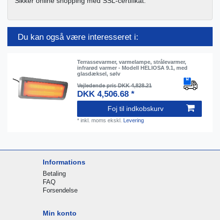
Sikker online shopping med SSL-certifikat.
Du kan også være interesseret i:
Terrassevarmer, varmelampe, strålevarmer,
infrarød varmer - Modell HELIOSA 9.1, med
glasdæksel, sølv
Vejledende pris DKK 4,828.21
DKK 4,506.68 *
Foj til indkobskurv
*
inkl. moms
ekskl.
Levering
Informations
Betaling
FAQ
Forsendelse
Min konto