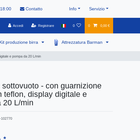
 18:00
Contatto
Info
Servizio
Accedi
Registrare
0
0
0,00 €
Kit produzione birra
Attrezzatura Barman
digitale e pompa da 20 L/min
sottovuoto - con guarnizione
in teflon, display digitale e
 20 L/min
102770
*