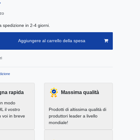
€
zo
a spedizione in 2-4 giorni.
Aggiungere al carrello della spesa
ri
izione
na rapida
Massima qualità
in modo
L il vostro
Prodotti di altissima qualità di
 voi in breve
produttori leader a livello
mondiale!