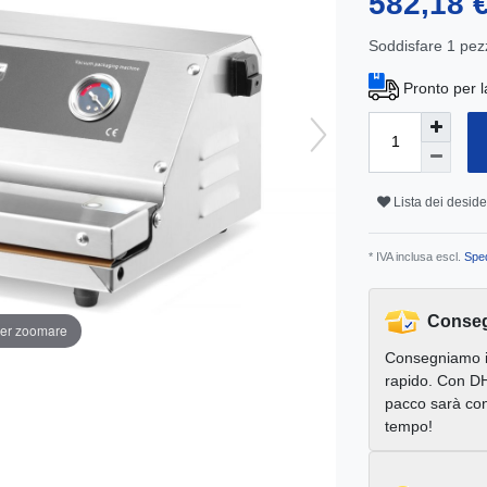
582,18 
Soddisfare
1
pez
Pronto per l
Lista dei deside
* IVA inclusa escl.
Sped
Conseg
per zoomare
Consegniamo 
rapido. Con DH
pacco sarà con
tempo!