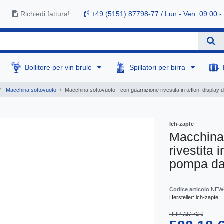
Richiedi fattura!
+49 (5151) 87798-77 / Lun - Ven: 09:00 -
Bollitore per vin brulè
Spillatori per birra
Macchina sottovuoto
Macchina sottovuoto - con guarnizione rivestita in teflon, display 
Ich-zapfe
Macchina 
rivestita 
pompa da
Codice articolo
NEW-
Hersteller:
ich-zapfe
RRP 727,72 €