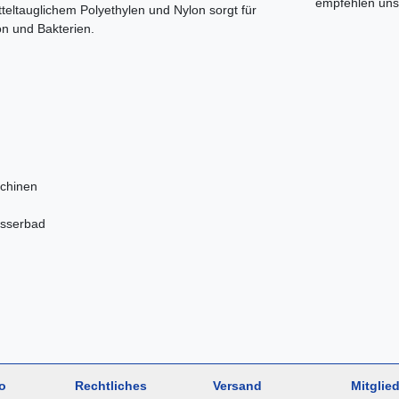
empfehlen uns 
teltauglichem Polyethylen und Nylon sorgt für
n und Bakterien.
chinen
asserbad
o
Rechtliches
Versand
Mitglied