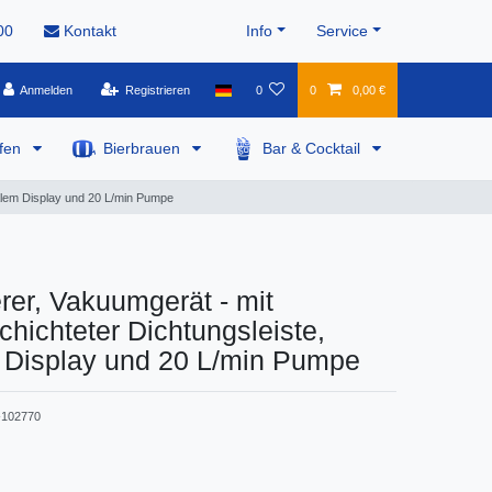
00
Kontakt
Info
Service
Anmelden
Registrieren
0
0
0,00 €
pfen
Bierbrauen
Bar & Cocktail
talem Display und 20 L/min Pumpe
er, Vakuumgerät - mit
chichteter Dichtungsleiste,
m Display und 20 L/min Pumpe
102770