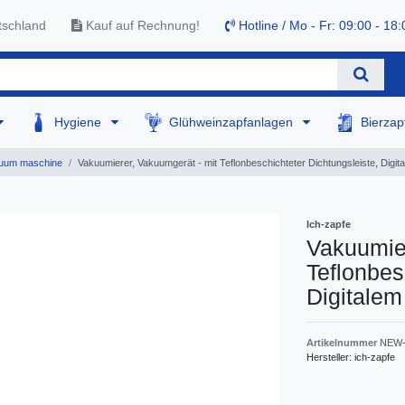
tschland
Kauf auf Rechnung!
Hotline / Mo - Fr: 09:00 - 18:
Hygiene
Glühweinzapfanlagen
Bierza
uum maschine
Vakuumierer, Vakuumgerät - mit Teflonbeschichteter Dichtungsleiste, Digi
Ich-zapfe
Vakuumier
Teflonbes
Digitale
Artikelnummer
NEW-
Hersteller:
ich-zapfe