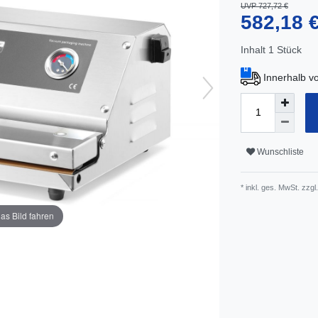
UVP 727,72 €
582,18 
Inhalt
1
Stück
Innerhalb v
Wunschliste
* inkl. ges. MwSt. zzgl.
as Bild fahren