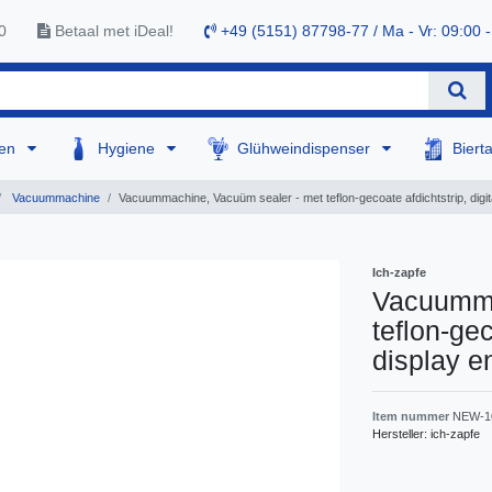
0
Betaal met iDeal!
+49 (5151) 87798-77 / Ma - Vr: 09:00 -
sen
Hygiene
Glühweindispenser
Biert
Vacuummachine
Vacuummachine, Vacuüm sealer - met teflon-gecoate afdichtstrip, digi
Ich-zapfe
Vacuumma
teflon-gec
display e
Item nummer
NEW-1
Hersteller:
ich-zapfe