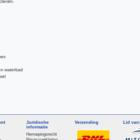
teriën.
nes
een waterbad
sel
unt
Juridische
Verzending
Lid van
informatie
Herroepingsrecht
Privacyverklaring