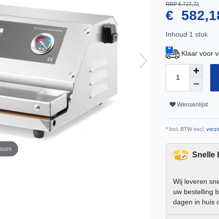
RRP € 727,72
€ 582,
Inhoud
1
stuk
Klaar voor 
Wensenlijst
* Incl. BTW excl.
verze
zoom
Snelle
Wij leveren sn
uw bestelling 
dagen in huis 