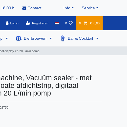
 18:00 h
Contact
Info
Service
Log in
Registreren
0
0
€ 0,00
ap
Bierbrouwen
Bar & Cocktail
taal display en 20 L/min pomp
chine, Vacuüm sealer - met
oate afdichtstrip, digitaal
n 20 L/min pomp
02770