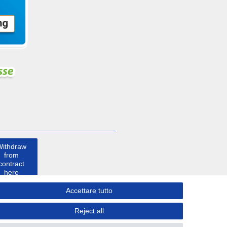
Withdraw
from
contract
here
Accettare tutto
Contatto
Reject all