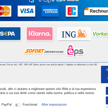
 reserved. Prices incl. VAT. 19% VAT Basic prices see article detail | * Applies to deliveries to the UK!
ziali, altri ci aiutano a migliorare questo sito Web e la tua esperienza
kie e sui tuoi diritti come utente nella nostra: politica e nella nostra:
PayPal
Functional
Altre impostazioni