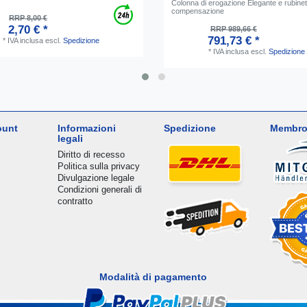
Colonna di erogazione Elegante e rubinet
compensazione
RRP 8,00 €
2,70 € *
RRP 989,66 €
791,73 € *
*
IVA inclusa
escl.
Spedizione
*
IVA inclusa
escl.
Spedizione
ount
Informazioni
Spedizione
Membro
legali
Diritto di recesso
Politica sulla privacy
Divulgazione legale
Condizioni generali di
contratto
Modalità di pagamento