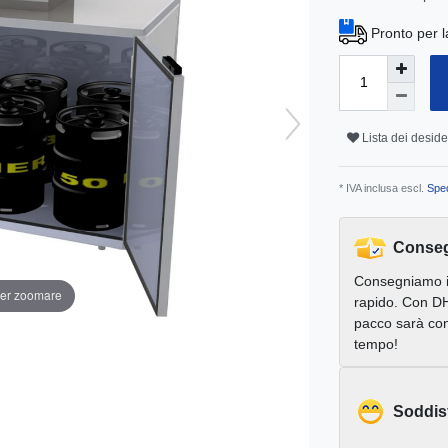
Pronto per l
Lista dei deside
* IVA inclusa escl.
Sped
Conseg
Consegniamo 
per zoomare
rapido. Con DH
pacco sarà con
tempo!
Soddis