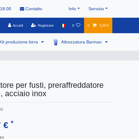
 18:00
Contatto
Info
Servizio
Accedi
Registrare
0
0
0,00 €
Kit produzione birra
Attrezzatura Barman
ore per fusti, preraffreddatore
i, acciaio inox
62
*
7 €
zo