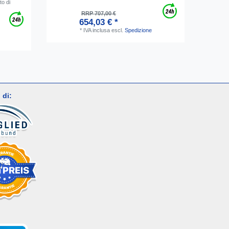
to di
RRP 707,00 €
654,03 € *
*
IVA inclusa
escl.
Spedizione
 di: