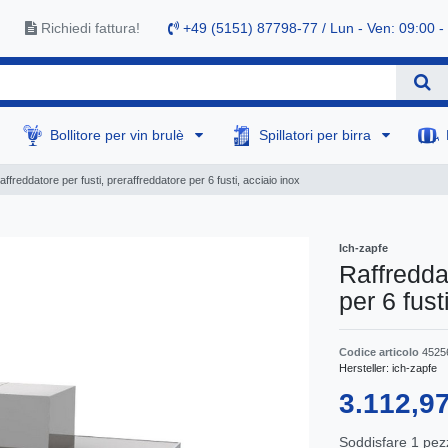
Richiedi fattura!
+49 (5151) 87798-77 / Lun - Ven: 09:00 -
Bollitore per vin brulè
Spillatori per birra
affreddatore per fusti, preraffreddatore per 6 fusti, acciaio inox
Ich-zapfe
Raffreddat
per 6 fust
Codice articolo
4525
Hersteller:
ich-zapfe
3.112,9
Soddisfare
1
pez