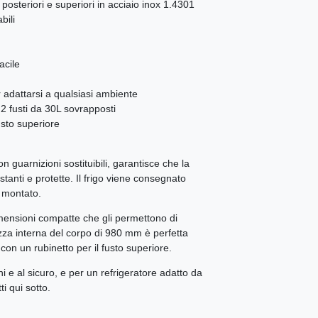
 posteriori e superiori in acciaio inox 1.4301
bili
acile
adattarsi a qualsiasi ambiente
2 fusti da 30L sovrapposti
usto superiore
 guarnizioni sostituibili, garantisce che la
tanti e protette. Il frigo viene consegnato
e montato.
mensioni compatte che gli permettono di
ezza interna del corpo di 980 mm è perfetta
con un rubinetto per il fusto superiore.
chi e al sicuro, e per un refrigeratore adatto da
i qui sotto.