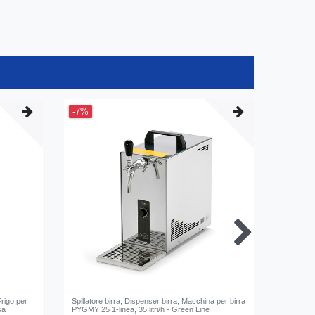
-7%
Frigo per
Spillatore birra, Dispenser birra, Macchina per birra
Saro Frig
sa
PYGMY 25 1-linea, 35 litri/h - Green Line
208