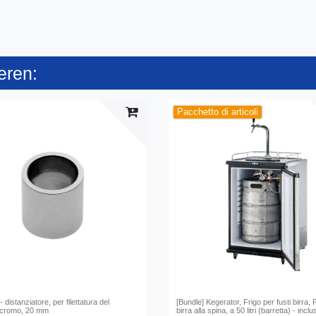
eren:
Pacchetto di articoli
 distanziatore, per filettatura del
[Bundle] Kegerator, Frigo per fusti birra, 
- cromo, 20 mm
birra alla spina, a 50 litri (barretta) - inclu