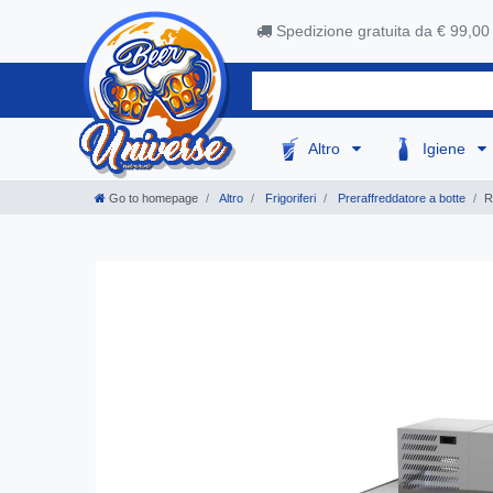
Spedizione gratuita da € 99,00
Altro
Igiene
Go to homepage
Altro
Frigoriferi
Preraffreddatore a botte
R