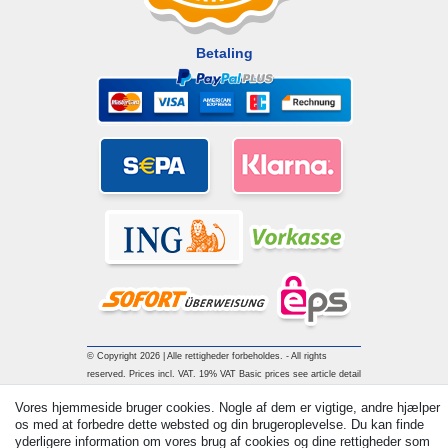
Betaling
© Copyright 2026 | Alle rettigheder forbeholdes. - All rights
reserved. Prices incl. VAT. 19% VAT Basic prices see article detail
| * Applies to deliveries to the UK!
Vores hjemmeside bruger cookies. Nogle af dem er vigtige, andre hjælper
os med at forbedre dette websted og din brugeroplevelse. Du kan finde
yderligere information om vores brug af cookies og dine rettigheder som
Kontakt
Withdraw from contract here