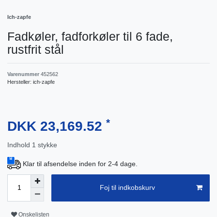
Ich-zapfe
Fadkøler, fadforkøler til 6 fade,
rustfrit stål
Varenummer
452562
Hersteller:
ich-zapfe
*
DKK 23,169.52
Indhold
1
stykke
Klar til afsendelse inden for 2-4 dage.
Foj til indkobskurv
Onskelisten