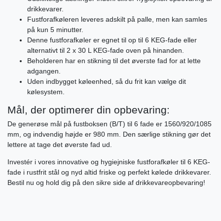
drikkevarer.
Fustforafkøleren leveres adskilt på palle, men kan samles
på kun 5 minutter.
Denne fustforafkøler er egnet til op til 6 KEG-fade eller
alternativt til 2 x 30 L KEG-fade oven på hinanden.
Beholderen har en stikning til det øverste fad for at lette
adgangen.
Uden indbygget køleenhed, så du frit kan vælge dit
kølesystem.
Mål, der optimerer din opbevaring:
De generøse mål på fustboksen (B/T) til 6 fade er 1560/920/1085
mm, og indvendig højde er 980 mm. Den særlige stikning gør det
lettere at tage det øverste fad ud.
Investér i vores innovative og hygiejniske fustforafkøler til 6 KEG-
fade i rustfrit stål og nyd altid friske og perfekt kølede drikkevarer.
Bestil nu og hold dig på den sikre side af drikkevareopbevaring!