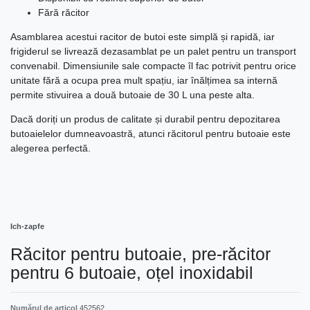
Fără răcitor
Asamblarea acestui racitor de butoi este simplă și rapidă, iar
frigiderul se livrează dezasamblat pe un palet pentru un transport
convenabil. Dimensiunile sale compacte îl fac potrivit pentru orice
unitate fără a ocupa prea mult spațiu, iar înălțimea sa internă
permite stivuirea a două butoaie de 30 L una peste alta.
Dacă doriți un produs de calitate și durabil pentru depozitarea
butoaielelor dumneavoastră, atunci răcitorul pentru butoaie este
alegerea perfectă.
Ich-zapfe
Răcitor pentru butoaie, pre-răcitor
pentru 6 butoaie, oțel inoxidabil
Numărul de articol
452562