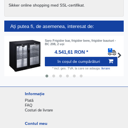
Sikker online shopping med SSL-certifikat.
Ați putea fi, de asemenea, interesat de:
Saro Frigider bar, frigider bere, frigider bauturi -
BC 208, 2 uși
4.541,61 RON *
în coșul de cumpărături
*
incl. ges. TVA.
la care se adauga.
livrare
Informație
Plată
FAQ
Costuri de livrare
Contul meu