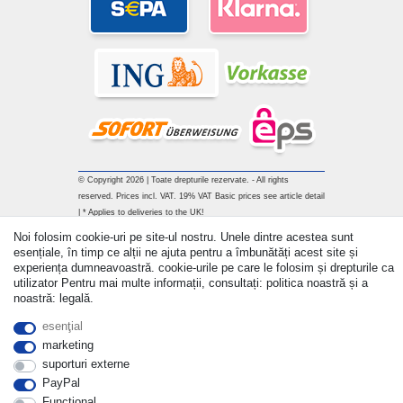
© Copyright 2026 | Toate drepturile rezervate. - All rights
reserved. Prices incl. VAT. 19% VAT Basic prices see article detail
| * Applies to deliveries to the UK!
Noi folosim cookie-uri pe site-ul nostru. Unele dintre acestea sunt
Withdraw from contract here
esențiale, în timp ce alții ne ajuta pentru a îmbunătăți acest site și
experiența dumneavoastră. cookie-urile pe care le folosim și drepturile ca
utilizator Pentru mai multe informații, consultați: politica noastră și a
a lua legatura
noastră: legală.
esenţial
marketing
suporturi externe
PayPal
Functional