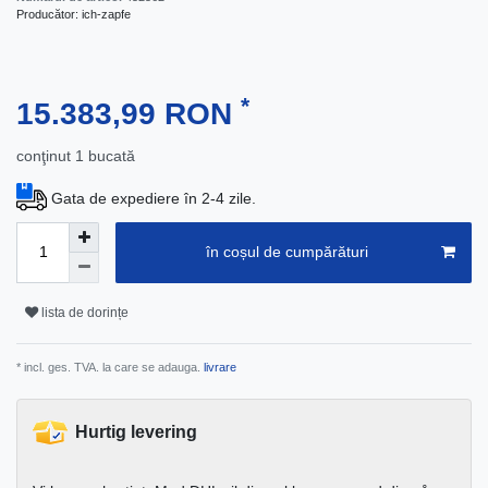
Producător:
ich-zapfe
*
15.383,99 RON
conţinut
1
bucată
Gata de expediere în 2-4 zile.
în coșul de cumpărături
lista de dorințe
* incl. ges. TVA. la care se adauga.
livrare
Hurtig levering