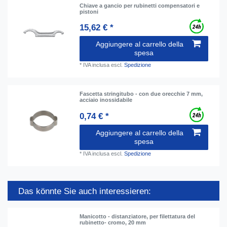
Chiave a gancio per rubinetti compensatori e
pistoni
15,62 € *
Aggiungere al carrello della
spesa
*
IVA inclusa
escl.
Spedizione
Fascetta stringitubo - con due orecchie 7 mm,
acciaio inossidabile
0,74 € *
Aggiungere al carrello della
spesa
*
IVA inclusa
escl.
Spedizione
Das könnte Sie auch interessieren:
Manicotto - distanziatore, per filettatura del
rubinetto- cromo, 20 mm