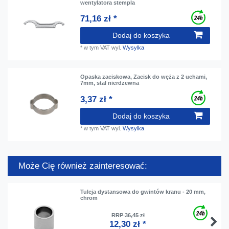
wentylatora stempla
71,16 zł *
Dodaj do koszyka
*
w tym VAT
wyl.
Wysylka
Opaska zaciskowa, Zacisk do węża z 2 uchami,
7mm, stal nierdzewna
3,37 zł *
Dodaj do koszyka
*
w tym VAT
wyl.
Wysylka
Może Cię również zainteresować:
Tuleja dystansowa do gwintów kranu - 20 mm,
chrom
RRP 36,45 zł
12,30 zł *