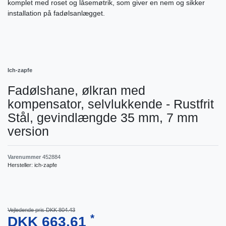
komplet med roset og låsemøtrik, som giver en nem og sikker
installation på fadølsanlægget.
Ich-zapfe
Fadølshane, ølkran med
kompensator, selvlukkende - Rustfrit
Stål, gevindlængde 35 mm, 7 mm
version
Varenummer
452884
Hersteller:
ich-zapfe
Vejledende pris DKK 804.43
*
DKK 663.61