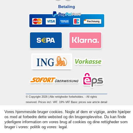
Betaling
© Copyright 2026 | Alle rettigheder forbeholdes. - All rights
reserved. Prices incl. VAT. 19% VAT Basic prices see article detail
| * Applies to deliveries to the UK!
Vores hjemmeside bruger cookies. Nogle af dem er vigtige, andre hjælper
os med at forbedre dette websted og din brugeroplevelse. Du kan finde
yderligere information om vores brug af cookies og dine rettigheder som
Kontakt
Withdraw from contract here
bruger i vores: politik og vores: legal.