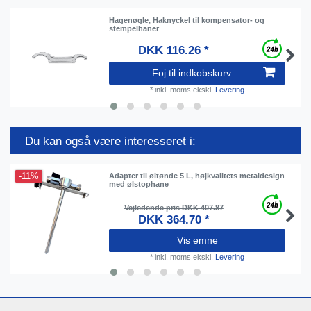
Hagenøgle, Haknyckel til kompensator- og
stempelhaner
DKK 116.26 *
Foj til indkobskurv
*
inkl. moms
ekskl.
Levering
Du kan også være interesseret i:
-11%
Adapter til øltønde 5 L, højkvalitets metaldesign
med ølstophane
Vejledende pris DKK 407.87
DKK 364.70 *
Vis emne
*
inkl. moms
ekskl.
Levering