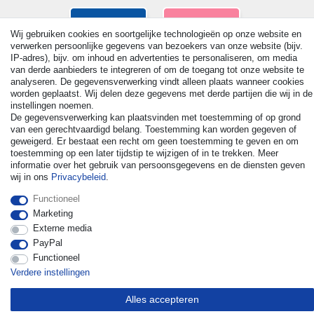
Wij gebruiken cookies en soortgelijke technologieën op onze website en
verwerken persoonlijke gegevens van bezoekers van onze website (bijv.
IP-adres), bijv. om inhoud en advertenties te personaliseren, om media
van derde aanbieders te integreren of om de toegang tot onze website te
analyseren. De gegevensverwerking vindt alleen plaats wanneer cookies
worden geplaatst. Wij delen deze gegevens met derde partijen die wij in de
instellingen noemen.
De gegevensverwerking kan plaatsvinden met toestemming of op grond
van een gerechtvaardigd belang. Toestemming kan worden gegeven of
geweigerd. Er bestaat een recht om geen toestemming te geven en om
toestemming op een later tijdstip te wijzigen of in te trekken. Meer
© Copyright 2026 | Alle rechten voorbehouden. - All rights
informatie over het gebruik van persoonsgegevens en de diensten geven
reserved. Prices incl. VAT. 19% VAT Basic prices see article detail
wij in ons
Privacybeleid
.
| * Applies to deliveries to the UK!
Functioneel
Marketing
Contact
Herroepingsrecht uitoefenen
Externe media
PayPal
Functioneel
Verdere instellingen
Alles accepteren