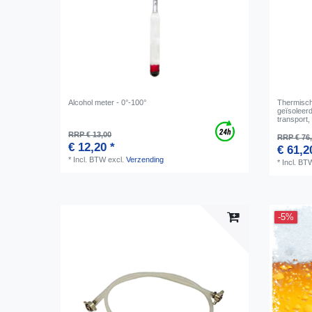
Alcohol meter - 0°-100°
Thermisch
geïsoleer
transport,
RRP € 13,00
RRP € 76
€ 12,20 *
€ 61,2
*
Incl. BTW
excl.
Verzending
*
Incl. BT
-5%