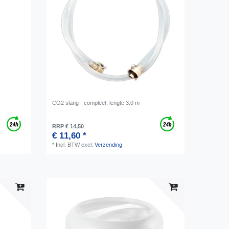
CO2 slang - compleet, lengte 3.0 m
RRP € 14,50
€ 11,60 *
*
Incl. BTW
excl.
Verzending