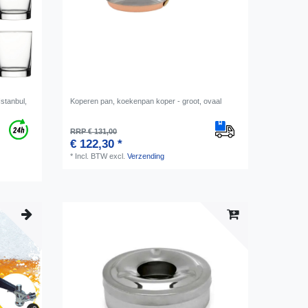
Istanbul,
Koperen pan, koekenpan koper - groot, ovaal
RRP € 131,00
€ 122,30 *
*
Incl. BTW
excl.
Verzending