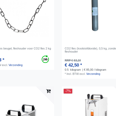
es beugel, fleshouder voor CO2 fles 2 kg
CO2 fles (koolstofdioxide), 0,5 kg, zonde
fleshouder
3 *
RRP € 53,10
€ 42,50 *
W
excl.
Verzending
0.5
kilogram
| € 85,00 / kilogram
*
Incl. BTW
excl.
Verzending
-7%