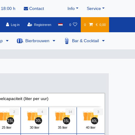
 18:00 h
Contact
Info
Service
Log in
Registreren
0
0
€ 0,00
ap
Bierbrouwen
Bar & Cocktail
elcapaciteit (liter per uur)
2
4
14
3
25 liter
30 liter
35 liter
40 liter