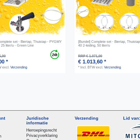
Complete set - Biertap, Thuistap - PYGMY
[Bundel] Complete set - Biertap, Thuistap
, 25 liter/u - Green Line
40 2-leiding, 50 liter/u
5,00
RRP € 1.071,00
00 *
€ 1.013,60 *
W
excl.
Verzending
*
Incl. BTW
excl.
Verzending
unt
Juridische
Verzending
Lid van
informatie
Herroepingsrecht
Privacyverklaring
n