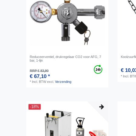
Reduceerventiel, drukregelaar CO2 voor AFG, 7
Koolzuurfl
bar, 1-lijn
€ 10,0
RRP € 83,90
€ 67,10 *
*
Incl. BT
*
Incl. BTW
excl.
Verzending
-18%