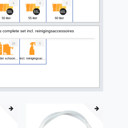
4
4
3
50 liter
55 liter
60 liter
s complete set incl. reinigingsaccessoires
16
6
der schoonmaakaccessoires
incl. reinigingsaccessoires