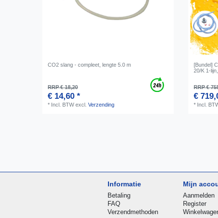
CO2 slang - compleet, lengte 5.0 m
[Bundel] 
20/K 1-lijn
RRP € 18,20
RRP € 75
€ 14,60 *
€ 719,
*
Incl. BTW
excl.
Verzending
*
Incl. BT
Informatie
Mijn acco
Betaling
Aanmelden
FAQ
Register
Verzendmethoden
Winkelwage