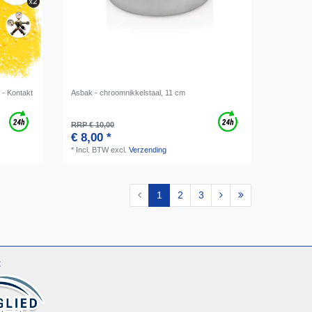
 - Kontakt
Asbak - chroomnikkelstaal, 11 cm
RRP € 10,00
€ 8,00 *
*
Incl. BTW
excl.
Verzending
1
2
3
: