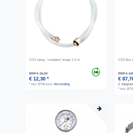
CO2 slang - compleet, lengte 1.5 m
CO2 fles (
RRP € 15,30
RRP € 10
€ 12,30 *
€ 87,7
*
Incl. BTW
excl.
Verzending
2
kilogra
*
Incl. BT