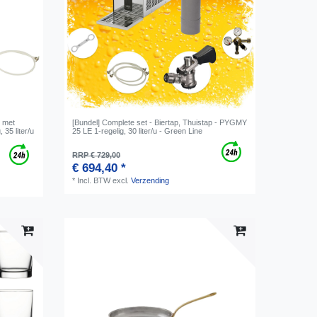
p met
[Bundel] Complete set - Biertap, Thuistap - PYGMY
35 liter/u
25 LE 1-regelig, 30 liter/u - Green Line
RRP € 729,00
€ 694,40 *
*
Incl. BTW
excl.
Verzending