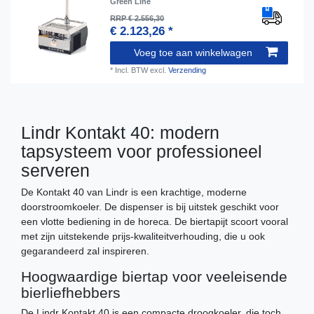
Green Line
RRP € 2.556,30
€ 2.123,26 *
Voeg toe aan winkelwagen
*
Incl. BTW
excl.
Verzending
Lindr Kontakt 40: modern
tapsysteem voor professioneel
serveren
De Kontakt 40 van Lindr is een krachtige, moderne
doorstroomkoeler. De dispenser is bij uitstek geschikt voor
een vlotte bediening in de horeca. De biertapijt scoort vooral
met zijn uitstekende prijs-kwaliteitverhouding, die u ook
gegarandeerd zal inspireren.
Hoogwaardige biertap voor veeleisende
bierliefhebbers
De Lindr Kontakt 40 is een compacte droogkoeler, die toch