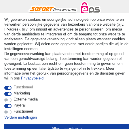
Wij gebruiken cookies en soortgelijke technologieën op onze website en
verwerken persoonlijke gegevens van bezoekers van onze website (bijv.
© Copyright 2026 | Alle rechten voorbehouden. - All rights
IP-adres), bijv. om inhoud en advertenties te personaliseren, om media
reserved. Prices incl. VAT. 19% VAT Basic prices see article detail
van derde aanbieders te integreren of om de toegang tot onze website te
| * Applies to deliveries to the UK!
analyseren. De gegevensverwerking vindt alleen plaats wanneer cookies
worden geplaatst. Wij delen deze gegevens met derde partijen die wij in de
instellingen noemen.
Contact
Herroepingsrecht uitoefenen
De gegevensverwerking kan plaatsvinden met toestemming of op grond
van een gerechtvaardigd belang. Toestemming kan worden gegeven of
geweigerd. Er bestaat een recht om geen toestemming te geven en om
toestemming op een later tijdstip te wijzigen of in te trekken. Meer
informatie over het gebruik van persoonsgegevens en de diensten geven
wij in ons
Privacybeleid
.
Functioneel
Marketing
Externe media
PayPal
Functioneel
Verdere instellingen
Alles accepteren