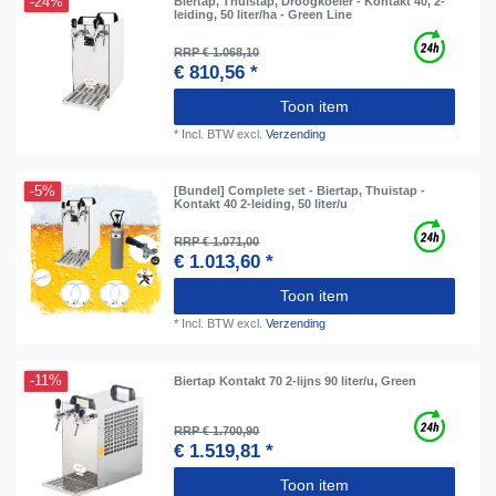
-24%
Biertap, Thuistap, Droogkoeler - Kontakt 40, 2-
leiding, 50 liter/ha - Green Line
RRP € 1.068,10
€ 810,56 *
Toon item
*
Incl. BTW
excl.
Verzending
-5%
[Bundel] Complete set - Biertap, Thuistap -
Kontakt 40 2-leiding, 50 liter/u
RRP € 1.071,00
€ 1.013,60 *
Toon item
*
Incl. BTW
excl.
Verzending
-11%
Biertap Kontakt 70 2-lijns 90 liter/u, Green
RRP € 1.700,90
€ 1.519,81 *
Toon item