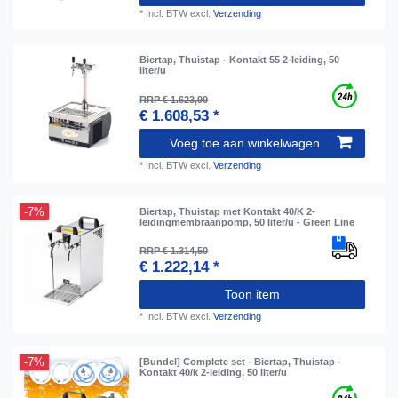
*
Incl. BTW
excl.
Verzending
Biertap, Thuistap - Kontakt 55 2-leiding, 50
liter/u
RRP € 1.623,99
€ 1.608,53 *
Voeg toe aan winkelwagen
*
Incl. BTW
excl.
Verzending
-7%
Biertap, Thuistap met Kontakt 40/K 2-
leidingmembraanpomp, 50 liter/u - Green Line
RRP € 1.314,50
€ 1.222,14 *
Toon item
*
Incl. BTW
excl.
Verzending
-7%
[Bundel] Complete set - Biertap, Thuistap -
Kontakt 40/k 2-leiding, 50 liter/u