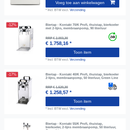
Voeg toe aan winkelwagen
*
Incl. BTW
excl.
Verzending
-12%
Biertap - Kontakt 70/K Profi, thuistap, bierkoeler
met 2-lijns, membraanpomp, 90 liter/uur
RRP € 2.003,30
€ 1.758,16 *
Toon item
*
Incl. BTW
excl.
Verzending
-17%
Biertap - Kontakt 40/K Profi, thuistap, bierkoeler
2-lijns, membraanpomp, 50 liter/uur, Green Line
RRP € 1.520,30
€ 1.258,57 *
Toon item
*
Incl. BTW
excl.
Verzending
Biertap - Kontakt 55/K Profi, thuistap,
bierkoeler, 2-lijns membraanpomp, 50 liter/uur,