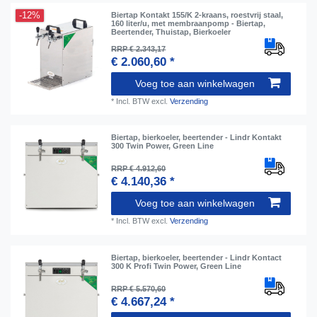
-12%
Biertap Kontakt 155/K 2-kraans, roestvrij staal,
160 liter/u, met membraanpomp - Biertap,
Beertender, Thuistap, Bierkoeler
RRP € 2.343,17
€ 2.060,60 *
Voeg toe aan winkelwagen
*
Incl. BTW
excl.
Verzending
Biertap, bierkoeler, beertender - Lindr Kontakt
300 Twin Power, Green Line
RRP € 4.912,60
€ 4.140,36 *
Voeg toe aan winkelwagen
*
Incl. BTW
excl.
Verzending
Biertap, bierkoeler, beertender - Lindr Kontact
300 K Profi Twin Power, Green Line
RRP € 5.570,60
€ 4.667,24 *