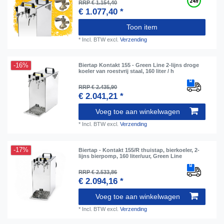
RRP € 1.154,40
€ 1.077,40 *
Toon item
*
Incl. BTW
excl.
Verzending
-16%
Biertap Kontakt 155 - Green Line 2-lijns droge
koeler van roestvrij staal, 160 liter / h
RRP € 2.435,90
€ 2.041,21 *
Voeg toe aan winkelwagen
*
Incl. BTW
excl.
Verzending
-17%
Biertap - Kontakt 155/R thuistap, bierkoeler, 2-
lijns bierpomp, 160 liter/uur, Green Line
RRP € 2.533,86
€ 2.094,16 *
Voeg toe aan winkelwagen
*
Incl. BTW
excl.
Verzending