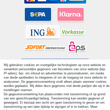
© Copyright 2026 | Alle rechten voorbehouden. - All rights
Wij gebruiken cookies en soortgelijke technologieën op onze website en
reserved. Prices incl. VAT. 19% VAT Basic prices see article detail
verwerken persoonlijke gegevens van bezoekers van onze website (bijv.
| * Applies to deliveries to the UK!
IP-adres), bijv. om inhoud en advertenties te personaliseren, om media
van derde aanbieders te integreren of om de toegang tot onze website te
analyseren. De gegevensverwerking vindt alleen plaats wanneer cookies
Contact
Herroepingsrecht uitoefenen
worden geplaatst. Wij delen deze gegevens met derde partijen die wij in de
instellingen noemen.
De gegevensverwerking kan plaatsvinden met toestemming of op grond
van een gerechtvaardigd belang. Toestemming kan worden gegeven of
geweigerd. Er bestaat een recht om geen toestemming te geven en om
toestemming op een later tijdstip te wijzigen of in te trekken. Meer