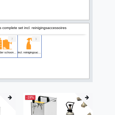
s complete set incl. reinigingsaccessoires
7
3
der schoonmaakaccessoires
incl. reinigingsaccessoires
-19%