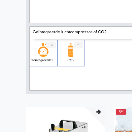
Geïntegreerde luchtcompressor of CO2
13
6
Geïntegreerde luchtcompressor
CO2
-5%