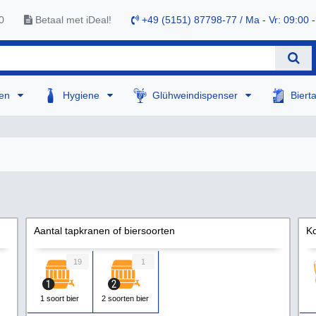
0
Betaal met iDeal!
+49 (5151) 87798-77 / Ma - Vr: 09:00 -
sen
Hygiene
Glühweindispenser
Biert
Aantal tapkranen of biersoorten
Ko
19
1
1 soort bier
2 soorten bier