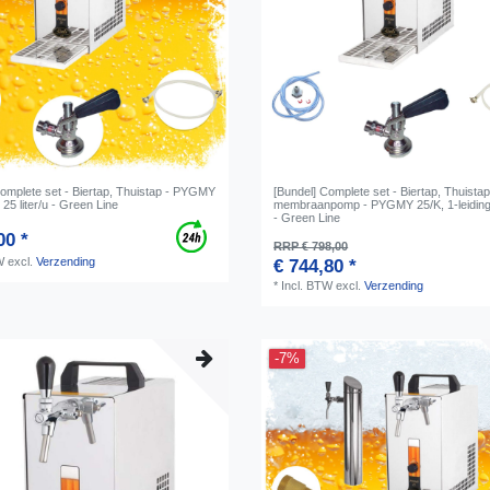
Complete set - Biertap, Thuistap - PYGMY
[Bundel] Complete set - Biertap, Thuista
, 25 liter/u - Green Line
membraanpomp - PYGMY 25/K, 1-leiding, 
- Green Line
00 *
RRP € 798,00
W
excl.
Verzending
€ 744,80 *
*
Incl. BTW
excl.
Verzending
-7%