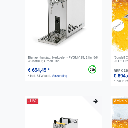
Biertap, thuistap, bierkoeler - PYGMY 25, 1 lijn, 5/8,
[Bundel] 
35 liter/uur, Green Line
25 LE 1-re
€ 654,45 *
RRP € 72
€ 694,
*
Incl. BTW
excl.
Verzending
*
Incl. BT
-11%
Artikelb