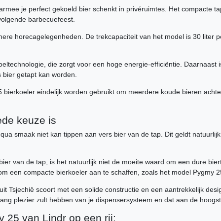
rmee je perfect gekoeld bier schenkt in privéruimtes. Het compacte t
 volgende barbecuefeest.
nere horecagelegenheden. De trekcapaciteit van het model is 30 liter 
technologie, die zorgt voor een hoge energie-efficiëntie. Daarnaast is
s bier getapt kan worden.
bierkoeler eindelijk worden gebruikt om meerdere koude bieren achter
de keuze is
es qua smaak niet kan tippen aan vers bier van de tap. Dit geldt natuurl
bier van de tap, is het natuurlijk niet de moeite waard om een ​​dure bi
 om een ​​compacte bierkoeler aan te schaffen, zoals het model Pygmy 2
t Tsjechië scoort met een solide constructie en een aantrekkelijk des
e lang plezier zult hebben van je dispensersysteem en dat aan de hoog
25 van Lindr op een rij: