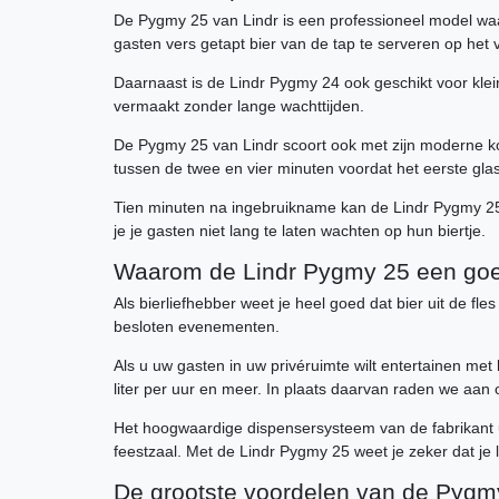
De Pygmy 25 van Lindr is een professioneel model waa
gasten vers getapt bier van de tap te serveren op het
Daarnaast is de Lindr Pygmy 24 ook geschikt voor klei
vermaakt zonder lange wachttijden.
De Pygmy 25 van Lindr scoort ook met zijn moderne koel
tussen de twee en vier minuten voordat het eerste gla
Tien minuten na ingebruikname kan de Lindr Pygmy 25 
je je gasten niet lang te laten wachten op hun biertje.
Waarom de Lindr Pygmy 25 een goe
Als bierliefhebber weet je heel goed dat bier uit de fl
besloten evenementen.
Als u uw gasten in uw privéruimte wilt entertainen met 
liter per uur en meer. In plaats daarvan raden we aan
Het hoogwaardige dispensersysteem van de fabrikant ui
feestzaal. Met de Lindr Pygmy 25 weet je zeker dat j
De grootste voordelen van de Pygmy 