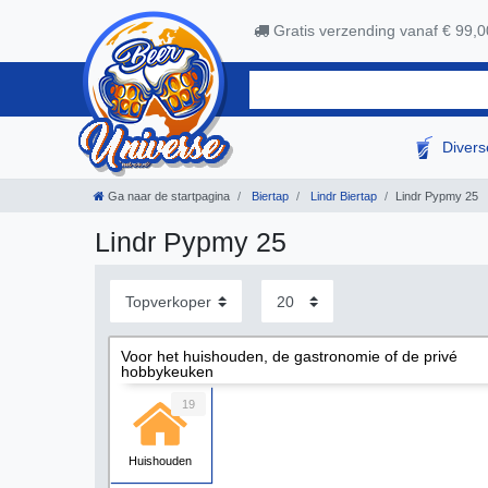
Gratis verzending vanaf € 99,0
Diver
Ga naar de startpagina
Biertap
Lindr Biertap
Lindr Pypmy 25
Lindr Pypmy 25
Voor het huishouden, de gastronomie of de privé
hobbykeuken
19
Huishouden