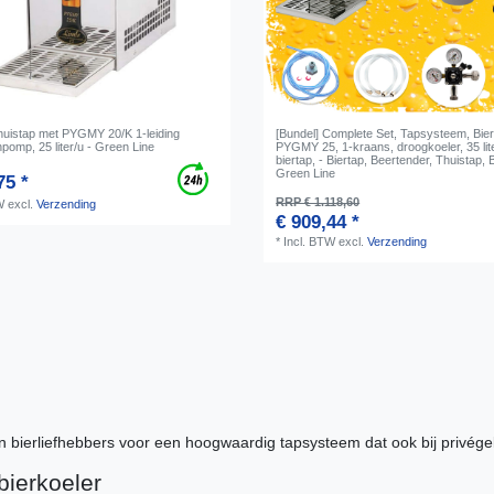
Thuistap met PYGMY 20/K 1-leiding
[Bundel] Complete Set, Tapsysteem, Bier
omp, 25 liter/u - Green Line
PYGMY 25, 1-kraans, droogkoeler, 35 lit
biertap, - Biertap, Beertender, Thuistap, 
Green Line
75 *
RRP € 1.118,60
W
excl.
Verzending
€ 909,44 *
*
Incl. BTW
excl.
Verzending
 bierliefhebbers voor een hoogwaardig tapsysteem dat ook bij privége
bierkoeler