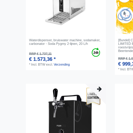
Waterdispenser, bruiswater machine, sodamaker,
[Bundel] 
carbonator - Soda Pygmy 2-lijnen, 20 L/h
LIMITED 
roestvrijst
Beertender
RRP € 1.737,11
€ 1.573,36 *
RRP € 1.0
€ 999,
*
Incl. BTW
excl.
Verzending
*
Incl. BT