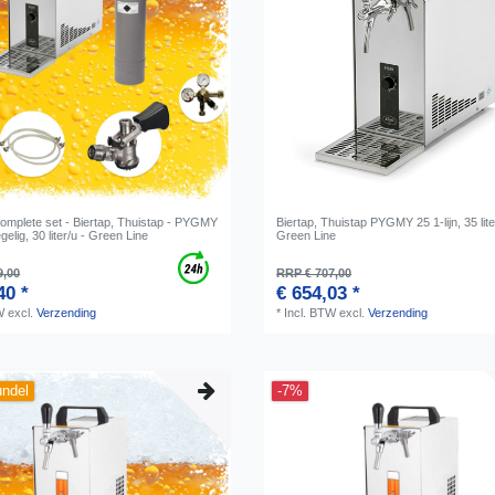
Complete set - Biertap, Thuistap - PYGMY
Biertap, Thuistap PYGMY 25 1-lijn, 35 lite
gelig, 30 liter/u - Green Line
Green Line
9,00
RRP € 707,00
40 *
€ 654,03 *
W
excl.
Verzending
*
Incl. BTW
excl.
Verzending
undel
-7%