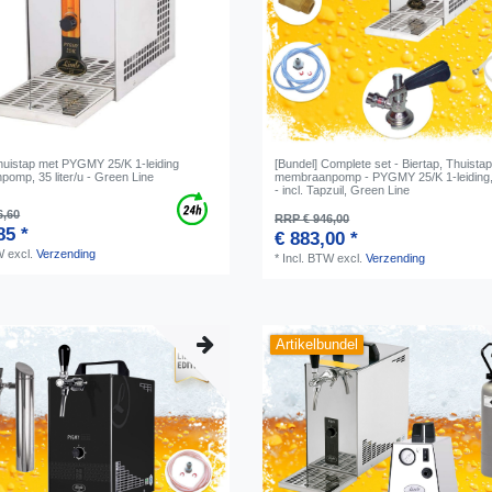
Thuistap met PYGMY 25/K 1-leiding
[Bundel] Complete set - Biertap, Thuista
omp, 35 liter/u - Green Line
membraanpomp - PYGMY 25/K 1-leiding, 3
- incl. Tapzuil, Green Line
6,60
RRP € 946,00
85 *
€ 883,00 *
W
excl.
Verzending
*
Incl. BTW
excl.
Verzending
Artikelbundel