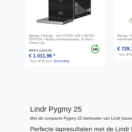
Biertap, Thuistap - met PYGMY 25/K LIMITED
Biertap, 
EDITION 1-leiding membraanpomp, 35 liter/u -
membraanp
Green Line
€ 729,
RRP € 1.047,40
*
Incl. BT
€ 1.011,96 *
*
Incl. BTW
excl.
Verzending
Lindr Pygmy 25
Met de compacte Pygmy 25 bierkoeler van Lindr kiezen
Perfecte tapresultaten met de Lindr 