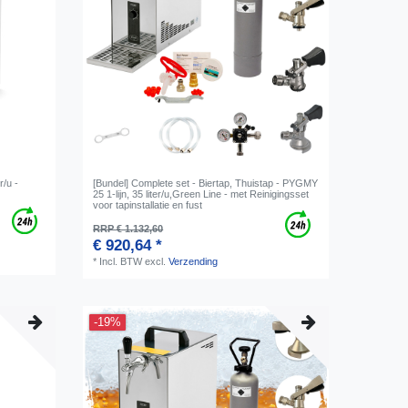
r/u -
[Bundel] Complete set - Biertap, Thuistap - PYGMY
25 1-lijn, 35 liter/u,Green Line - met Reinigingsset
voor tapinstallatie en fust
RRP € 1.132,60
€ 920,64 *
*
Incl. BTW
excl.
Verzending
-19%