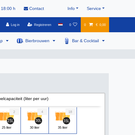
 18:00 h
Contact
Info
Service
Log in
Registreren
0
0
€ 0,00
ap
Bierbrouwen
Bar & Cocktail
elcapaciteit (liter per uur)
2
4
18
25 liter
30 liter
35 liter