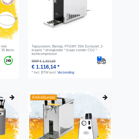
p met
Tapsysteem, Biertap, PYGMY 25/k Exclusief, 2-
5 liter/u
kraans * droogkoeler * kraan zonder CO2 *
luchtcompressor
RRP € 1.314,50
€ 1.116,14 *
*
Incl. BTW
excl.
Verzending
Artikelbundel