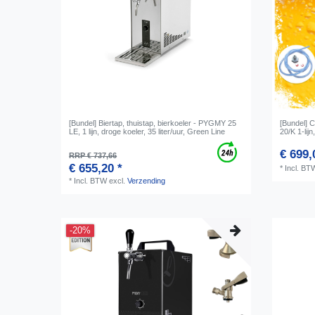
[Bundel] Biertap, thuistap, bierkoeler - PYGMY 25
[Bundel] 
LE, 1 lijn, droge koeler, 35 liter/uur, Green Line
20/K 1-lijn
€ 699,
RRP € 737,66
€ 655,20 *
*
Incl. BT
*
Incl. BTW
excl.
Verzending
-20%