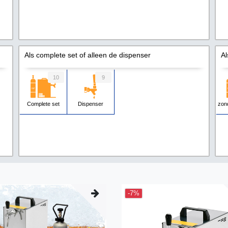
Als complete set of alleen de dispenser
Al
10
9
Complete set
Dispenser
zon
-7%