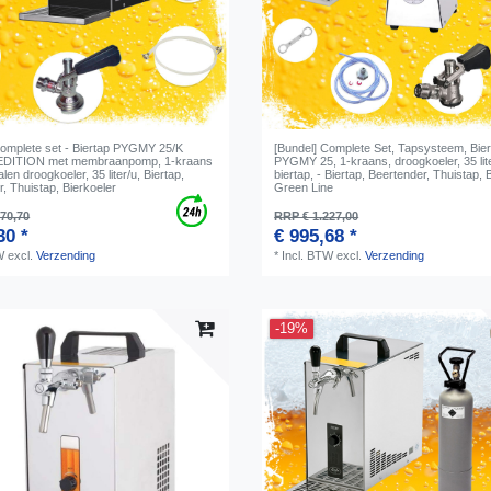
Complete set - Biertap PYGMY 25/K
[Bundel] Complete Set, Tapsysteem, Bier
EDITION met membraanpomp, 1-kraans
PYGMY 25, 1-kraans, droogkoeler, 35 lit
alen droogkoeler, 35 liter/u, Biertap,
biertap, - Biertap, Beertender, Thuistap, 
, Thuistap, Bierkoeler
Green Line
70,70
RRP € 1.227,00
30 *
€ 995,68 *
W
excl.
Verzending
*
Incl. BTW
excl.
Verzending
-19%