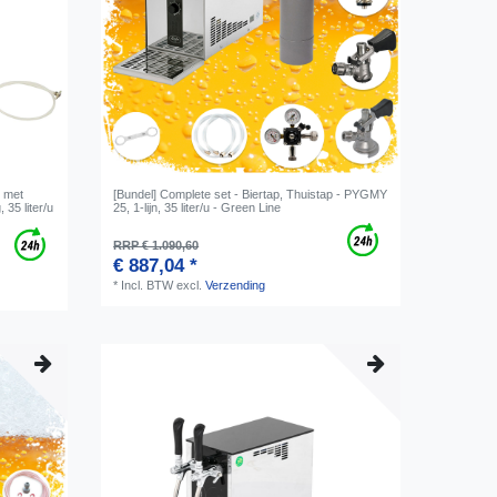
p met
[Bundel] Complete set - Biertap, Thuistap - PYGMY
35 liter/u
25, 1-lijn, 35 liter/u - Green Line
RRP € 1.090,60
€ 887,04 *
*
Incl. BTW
excl.
Verzending