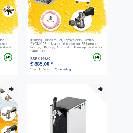
tap,
[Bundel] Complete Set, Tapsysteem, Biertap,
er/uur
PYGMY 25, 1-kraans, droogkoeler, 35 liter/uur
Bierkoeler,
biertap, - Biertap, Beertender, Thuistap, Bierkoeler,
Green Line .
RRP € 948,00
€ 885,00 *
*
Incl. BTW
excl.
Verzending