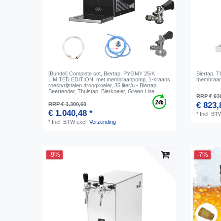
[Bundel] Complete set, Biertap, PYGMY 25/K
Biertap, 
LIMITED EDITION, met membraanpomp, 1-kraans
membraanp
roestvrijstalen droogkoeler, 35 liter/u - Biertap,
Beertender, Thuistap, Bierkoeler, Green Line
RRP € 93
€ 823,
RRP € 1.300,60
€ 1.040,48 *
*
Incl. BT
*
Incl. BTW
excl.
Verzending
-9%
-7%