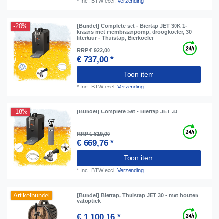
*
Incl. BTW
excl.
Verzending
-20%
[Bundel] Complete set - Biertap JET 30K 1-
kraans met membraanpomp, droogkoeler, 30
liter/uur - Thuistap, Bierkoeler
RRP € 922,00
€ 737,00 *
Toon item
*
Incl. BTW
excl.
Verzending
-18%
[Bundel] Complete Set - Biertap JET 30
RRP € 819,00
€ 669,76 *
Toon item
*
Incl. BTW
excl.
Verzending
Artikelbundel
[Bundel] Biertap, Thuistap JET 30 - met houten
vatoptiek
€ 1.100,16 *