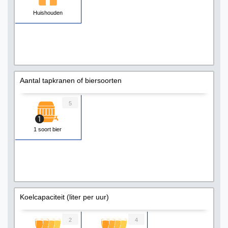
Huishouden
Aantal tapkranen of biersoorten
5
1 soort bier
Koelcapaciteit (liter per uur)
2
4