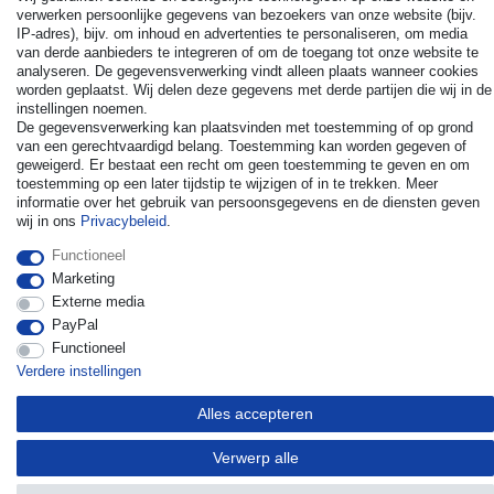
verwerken persoonlijke gegevens van bezoekers van onze website (bijv.
IP-adres), bijv. om inhoud en advertenties te personaliseren, om media
van derde aanbieders te integreren of om de toegang tot onze website te
analyseren. De gegevensverwerking vindt alleen plaats wanneer cookies
worden geplaatst. Wij delen deze gegevens met derde partijen die wij in de
© Copyright 2026 | Alle rechten voorbehouden. - All rights
instellingen noemen.
reserved. Prices incl. VAT. 19% VAT Basic prices see article detail
De gegevensverwerking kan plaatsvinden met toestemming of op grond
| * Applies to deliveries to the UK!
van een gerechtvaardigd belang. Toestemming kan worden gegeven of
geweigerd. Er bestaat een recht om geen toestemming te geven en om
toestemming op een later tijdstip te wijzigen of in te trekken. Meer
Contact
Herroepingsrecht uitoefenen
informatie over het gebruik van persoonsgegevens en de diensten geven
wij in ons
Privacybeleid
.
Functioneel
Marketing
Externe media
PayPal
Functioneel
Verdere instellingen
Alles accepteren
Verwerp alle