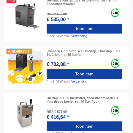
-7%
Biertap, Thuistap JET 30 1-leiding, 35 liter/u -
doorstroomkoeler
RRP € 573,00
€ 535,00 *
Toon item
*
Incl. BTW
excl.
Verzending
Artikelbundel
[Bundel] Complete set - Biertap, Thuistap - JET
30, 1-leiding, 35 liter/u
€ 782,88 *
Toon item
*
Incl. BTW
excl.
Verzending
Biertap JET 30 bierkoffer, doorstroomkoeler, 1-
lijns droge koeler, tot 40 liter / uur
RRP € 573,00
€ 416,64 *
Toon item