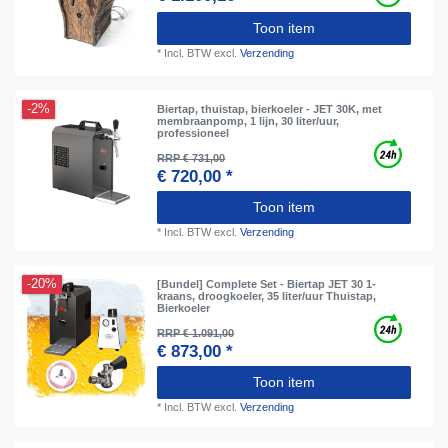
Toon item
*
Incl. BTW
excl.
Verzending
-2%
Biertap, thuistap, bierkoeler - JET 30K, met
membraanpomp, 1 lijn, 30 liter/uur,
professioneel
RRP € 731,00
€ 720,00 *
Toon item
*
Incl. BTW
excl.
Verzending
-20%
[Bundel] Complete Set - Biertap JET 30 1-
kraans, droogkoeler, 35 liter/uur Thuistap,
Bierkoeler
RRP € 1.091,00
€ 873,00 *
Toon item
*
Incl. BTW
excl.
Verzending