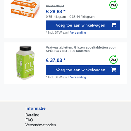
RRP € 36,04
€ 28,83 *
0.75
kilogram
| € 38,44 / kilogram
Voeg toe aan winkelwagen
*
Incl. BTW
excl.
Verzending
Vaatwastabletten, Glazen spoeltabletten voor
SPÜLBOY NU - 100 tabletten
€ 37,03 *
Voeg toe aan winkelwagen
*
Incl. BTW
excl.
Verzending
Informatie
Betaling
FAQ
Verzendmethoden