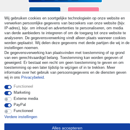
Wij gebruiken cookies en soortgelijke technologieën op onze website en
verwerken persoonlijke gegevens van bezoekers van onze website (bijv.
IP-adres), bijv. om inhoud en advertenties te personaliseren, om media
van derde aanbieders te integreren of om de toegang tot onze website te
analyseren. De gegevensverwerking vindt alleen plaats wanneer cookies
worden geplaatst. Wij delen deze gegevens met derde partijen die wij in de
instellingen noemen.
De gegevensverwerking kan plaatsvinden met toestemming of op grond
van een gerechtvaardigd belang. Toestemming kan worden gegeven of
geweigerd. Er bestaat een recht om geen toestemming te geven en om
toestemming op een later tijdstip te wijzigen of in te trekken. Meer
© Copyright 2026 | Alle rechten voorbehouden. - All rights
informatie over het gebruik van persoonsgegevens en de diensten geven
reserved. Prices incl. VAT. 19% VAT Basic prices see article detail
wij in ons
Privacybeleid
.
| * Applies to deliveries to the UK!
Functioneel
Marketing
Contact
Herroepingsrecht uitoefenen
Externe media
PayPal
Functioneel
Verdere instellingen
Alles accepteren