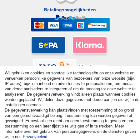
Betalingsmogelijkheden
Wij gebruiken cookies en soortgelijke technologieën op onze website en
verwerken persoonlijke gegevens van bezoekers van onze website (bijv.
IP-adres), bijv. om inhoud en advertenties te personaliseren, om media
van derde aanbieders te integreren of om de toegang tot onze website te
analyseren. De gegevensverwerking vindt alleen plaats wanneer cookies
worden geplaatst. Wij delen deze gegevens met derde partijen die wij in de
instellingen noemen.
© Copyright 2026 | Alle rechten voorbehouden. - All rights
De gegevensverwerking kan plaatsvinden met toestemming of op grond
reserved. Prices incl. VAT. 19% VAT Basic prices see article detail
van een gerechtvaardigd belang. Toestemming kan worden gegeven of
| * Applies to deliveries to the UK!
geweigerd. Er bestaat een recht om geen toestemming te geven en om
toestemming op een later tijdstip te wijzigen of in te trekken. Meer
informatie over het gebruik van persoonsgegevens en de diensten geven
Contact
Herroepingsrecht uitoefenen
wij in ons
Privacybeleid
.