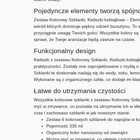
Pojedyncze elementy tworzą spójn
Zestaw Kolorowy Szklanki, Kieliszki koktajlowe – Elem
wśród których dominuje piękny odcień bursztynu. To s
przyciągnie uwagę Twoich gości. Wszystkie kolory są
sprawi, że Twoje aranżacje będą zawsze na czasie.
Funkcjonalny design
Kieliszki z zestawu Kolorowy Szklanki, Kieliszki koktaj
praktyczności. Zostały one zaprojektowane z myślą o t
Szklanki te doskonale nadają się do wody, soku, lemo
Wykonane są z organicznego szkła, co dodaje im klasy
Łatwe do utrzymania czystości
Wszystkie kolorowe szklanki z zestawu Kolorowy Szkla
myć w zmywarce, co pozwala na utrzymanie ich w ide
czas i zachowasz szklanki w jak nowszym stanie.
Zestaw 6 kolorowych szklanek do napojów w k
Pojemność 335 ml
Organiczny kolor nanoszony od zewnątrz
Można myć w zmywarce, co ułatwia czyszczeni