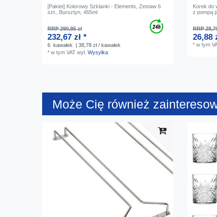
[Pakiet] Kolorowy Szklanki - Elements, Zestaw 6
Korek do w
szt., Bursztyn, 465ml
z pompą 
RRP 290,85 zł
RRP 28,70
232,67 zł *
26,88 
*
w tym V
6
kawałek
| 38,78 zł / kawałek
*
w tym VAT
wyl.
Wysylka
Może Cię również zaintereso