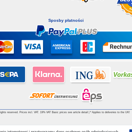
Sposby płatności
ghts reserved. Prices incl. VAT. 19% VAT Basic prices see article detail | * Applies to deliveries to the UK!
ronie internetowej i przetwarzamy dane osobowe osób odwiedzających