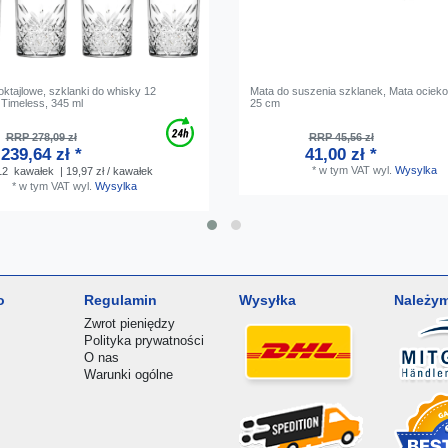
koktajlowe, szklanki do whisky 12
Mata do suszenia szklanek, Mata ocieko
 Timeless, 345 ml
25 cm
RRP 278,09 zł
RRP 45,56 zł
239,64 zł *
41,00 zł *
*
w tym VAT
wyl.
Wysylka
12
kawałek
| 19,97 zł / kawałek
*
w tym VAT
wyl.
Wysylka
o
Regulamin
Wysyłka
Należym
Zwrot pieniędzy
Polityka prywatności
O nas
Warunki ogólne