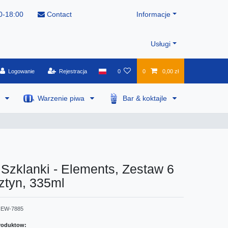
0-18:00
Contact
Informacje
Usługi
Logowanie
Rejestracja
0
0
0,00 zł
a
Warzenie piwa
Bar & koktajle
Szklanki - Elements, Zestaw 6
sztyn, 335ml
EW-7885
roduktow: