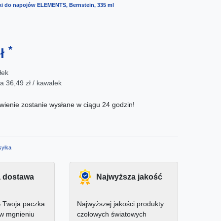
ki do napojów ELEMENTS, Bernstein, 335 ml
*
zł
łek
wa
36,49 zł / kawałek
ienie zostanie wysłane w ciągu 24 godzin!
yłka
 dostawa
Najwyższa jakość
 Twoja paczka
Najwyższej jakości produkty
 w mgnieniu
czołowych światowych