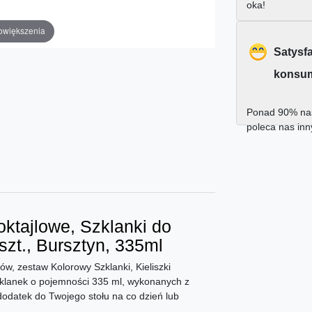
oka!
owiększenia
Satysf
konsu
Ponad 90% nas
poleca nas in
oktajlowe, Szklanki do
szt., Bursztyn, 335ml
ów, zestaw Kolorowy Szklanki, Kieliszki
szklanek o pojemności 335 ml, wykonanych z
dodatek do Twojego stołu na co dzień lub