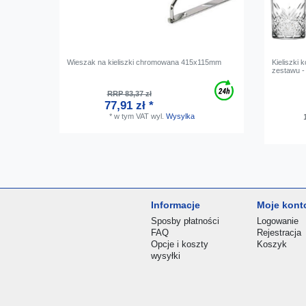
Wieszak na kieliszki chromowana 415x115mm
Kieliszki 
zestawu -
RRP 83,37 zł
77,91 zł *
*
w tym VAT
wyl.
Wysylka
Informacje
Moje kont
Sposby płatności
Logowanie
FAQ
Rejestracja
Opcje i koszty
Koszyk
wysyłki