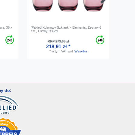
wa, 36 x
[Pakiet] Kolorowy Szklanki - Elements, Zestaw 6
Kieliszki
szt., Liliowy, 335ml
RRP 273,63 zł
218,91 zł *
*
w tym VAT
wyl.
Wysylka
y do: