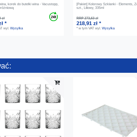
ina, korek do butelki wina - Vacustopp,
[Pakiet] Kolorowy Szklanki - Elements, 
próżniową
szt., Liliowy, 335ml
 zł
RRP 273,63 zł
zł *
218,91 zł *
AT
wyl.
Wysylka
*
w tym VAT
wyl.
Wysylka
wać: