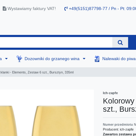
Wystawiamy faktury VAT!
+49(5151)87798-77 / Pn - Pt: 09:0
na
Dozowniki do grzanego wina
Nalewaki do piw
klanki - Elements, Zestaw 6 szt., Bursztyn, 335ml
Ich-zapfe
Kolorowy 
szt., Bur
Numer przedmiotu
N
Producent:
ich-zapfe
Zawartos zestawu p