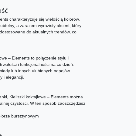
ość
ents charakteryzuje się wielością kolorów,
ubtelny, a zarazem wyrazisty akcent, który
 dostosowane do aktualnych trendów, co
lowe – Elements to połączenie stylu i
rwałości i funkcjonalności na co dzień.
niady lub innych ulubionych napojów.
 i elegancji.
nki, Kieliszki koktajlowe – Elements można
alnej czystości. W ten sposób zaoszczędzisz
olorze bursztynowym
e