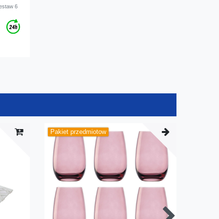
Zestaw 6
Pakiet przedmiotow