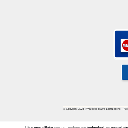
© Copyright 2026 | Wszelkie prawa zastrzezone. - All ri
Używamy plików cookie i podobnych technologii na naszej st