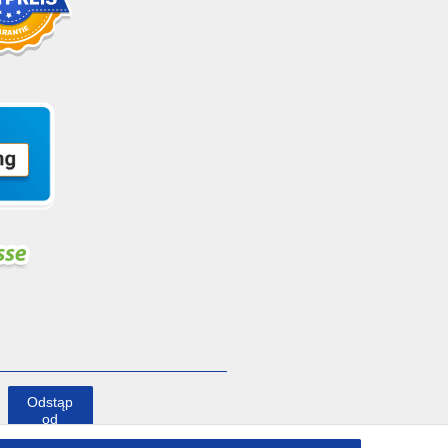
Odstąp
od
umowy