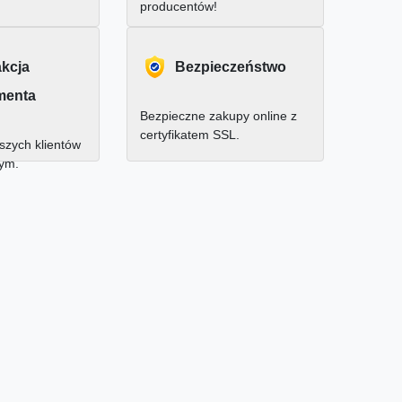
producentów!
akcja
Bezpieczeństwo
menta
Bezpieczne zakupy online z
certyfikatem SSL.
zych klientów
nym.