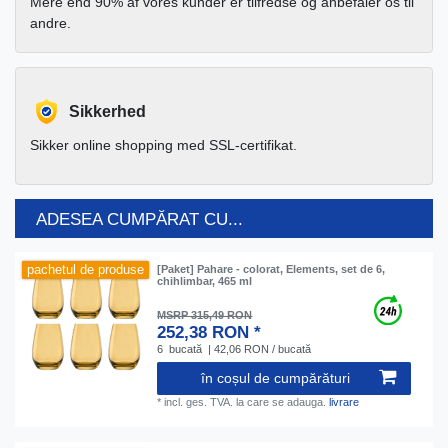
Mere end 90% af vores kunder er tilfredse og anbefaler os til
andre.
Sikkerhed
Sikker online shopping med SSL-certifikat.
ADESEA CUMPĂRAT CU...
pachetul de produse
[Paket] Pahare - colorat, Elements, set de 6,
chihlimbar, 465 ml
MSRP 315,49 RON
252,38 RON *
6
bucată
| 42,06 RON / bucată
în coșul de cumpărături
*
incl. ges. TVA.
la care se adauga.
livrare