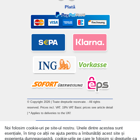
Plată
© Copyright 2026 | Toate drepturile rezervate. - All rights
reserved. Prices incl. VAT. 19% VAT Basic prices see article detail
| * Applies to deliveries to the UK!
Withdraw from contract here
Noi folosim cookie-uri pe site-ul nostru. Unele dintre acestea sunt
esențiale, în timp ce alții ne ajuta pentru a îmbunătăți acest site și
experiența dumneavoastră. cookie-urile pe care le folosim și drepturile ca
a lua legatura