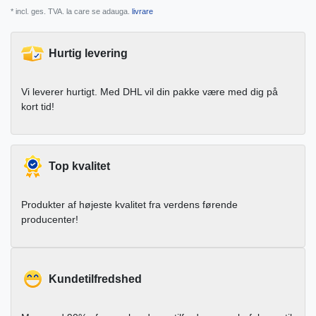
* incl. ges. TVA. la care se adauga.
livrare
Hurtig levering
Vi leverer hurtigt. Med DHL vil din pakke være med dig på
kort tid!
Top kvalitet
Produkter af højeste kvalitet fra verdens førende
producenter!
Kundetilfredshed