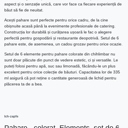
aspect și o senzație unică, care vor face ca fiecare experiență de
băut să fie de neuitat.
Acești pahare sunt perfecte pentru orice cadru, de la cine
obișnuite acasă până la evenimente profesionale de catering.
Construcția lor durabilă și curățarea ușoară le fac o alegere
perfectă pentru gospodării și restaurante deopotrivă. Setul de 6
pahare este, de asemenea, un cadou grozav pentru orice ocazie.
Setul de 6 elemente pentru pahare colorate din chihlimbar nu
sunt doar plăcute din punct de vedere estetic, ci și versatile. Le
puteți folosi pentru apă, suc sau limonadă, făcându-le un plus
excelent pentru orice colecție de băuturi. Capacitatea lor de 335
ml asigură că pot reține o cantitate generoasă de lichid pentru
plăcerea ta de a bea.
Ich-zapfe
Pahare - colorat, Elements, set de 6,