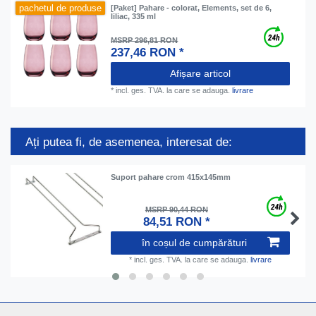
pachetul de produse
[Paket] Pahare - colorat, Elements, set de 6,
liliac, 335 ml
MSRP 296,81 RON
237,46 RON *
Afișare articol
*
incl. ges. TVA.
la care se adauga.
livrare
Ați putea fi, de asemenea, interesat de:
Suport pahare crom 415x145mm
MSRP 90,44 RON
84,51 RON *
în coșul de cumpărături
*
incl. ges. TVA.
la care se adauga.
livrare