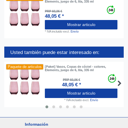
Elements, juego de 6, lila, 335 ml
PRP 60,06 €
48,05 € *
Mostrar articulo
*
IVA incluido
excl.
Envío
Usted también puede estar interesado en:
Paquete de articulos
[Paket] Vasos, Copas de cóctel - colores,
Elements, juego de 6, lila, 335 ml
PRP 60,06 €
48,05 € *
Mostrar articulo
*
IVA incluido
excl.
Envío
Información