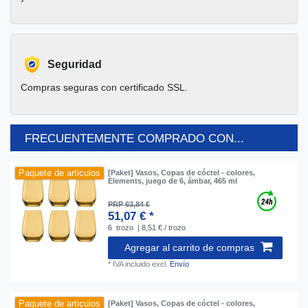
Seguridad
Compras seguras con certificado SSL.
FRECUENTEMENTE COMPRADO CON...
Paquete de articulos
[Paket] Vasos, Copas de cóctel - colores,
Elements, juego de 6, ámbar, 465 ml
PRP 63,84 €
51,07 € *
6
trozo
| 8,51 € / trozo
Agregar al carrito de compras
*
IVA incluido
excl.
Envío
Paquete de articulos
[Paket] Vasos, Copas de cóctel - colores,