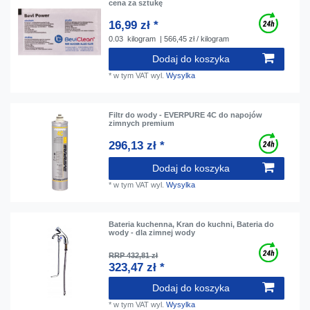
сena za sztukę
16,99 zł *
0.03
kilogram
| 566,45 zł / kilogram
Dodaj do koszyka
*
w tym VAT
wyl.
Wysylka
Filtr do wody - EVERPURE 4C do napojów
zimnych premium
296,13 zł *
Dodaj do koszyka
*
w tym VAT
wyl.
Wysylka
Bateria kuchenna, Kran do kuchni, Bateria do
wody - dla zimnej wody
RRP 432,81 zł
323,47 zł *
Dodaj do koszyka
*
w tym VAT
wyl.
Wysylka