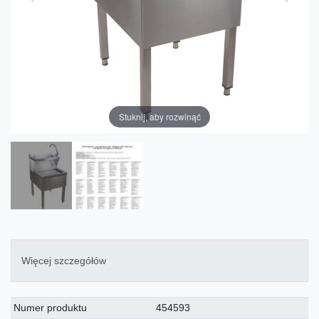
Stuknij, aby rozwinąć
Więcej szczegółów
Charakterystyka
Wartość
Numer produktu
454593