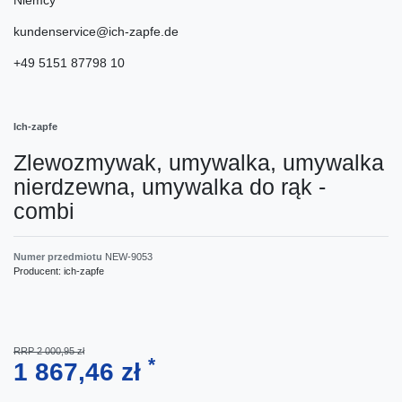
kundenservice@ich-zapfe.de
+49 5151 87798 10
Ich-zapfe
Zlewozmywak, umywalka, umywalka
nierdzewna, umywalka do rąk -
combi
Numer przedmiotu
NEW-9053
Producent:
ich-zapfe
RRP 2 000,95 zł
*
1 867,46 zł