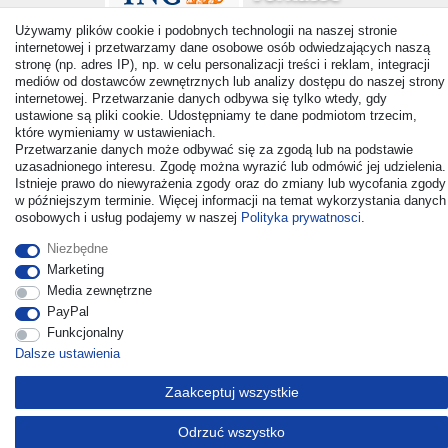
Używamy plików cookie i podobnych technologii na naszej stronie
internetowej i przetwarzamy dane osobowe osób odwiedzających naszą
stronę (np. adres IP), np. w celu personalizacji treści i reklam, integracji
mediów od dostawców zewnętrznych lub analizy dostępu do naszej strony
internetowej. Przetwarzanie danych odbywa się tylko wtedy, gdy
© Copyright 2026 | Wszelkie prawa zastrzezone. - All rights
ustawione są pliki cookie. Udostępniamy te dane podmiotom trzecim,
reserved. Prices incl. VAT. 19% VAT Basic prices see article detail
które wymieniamy w ustawieniach.
| * Applies to deliveries to the UK!
Przetwarzanie danych może odbywać się za zgodą lub na podstawie
uzasadnionego interesu. Zgodę można wyrazić lub odmówić jej udzielenia.
Istnieje prawo do niewyrażenia zgody oraz do zmiany lub wycofania zgody
Kontakt
Odstąp od umowy tutaj
w późniejszym terminie. Więcej informacji na temat wykorzystania danych
osobowych i usług podajemy w naszej
Polityka prywatnosci
.
Niezbędne
Marketing
Media zewnętrzne
PayPal
Funkcjonalny
Dalsze ustawienia
Zaakceptuj wszystkie
Odrzuć wszystko