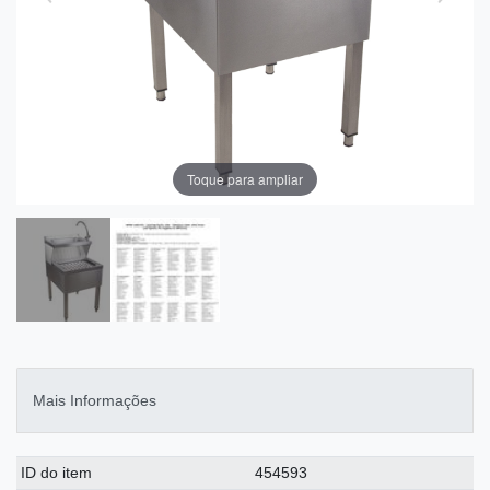
Toque para ampliar
Mais Informações
Ceres::Template.singleItemTechnicalDataAttribute
Ceres::Template.singleItemTechnicalDataValue
ID do item
454593