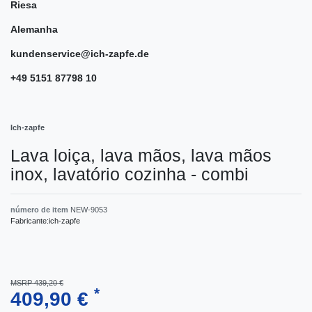
Riesa
Alemanha
kundenservice@ich-zapfe.de
+49 5151 87798 10
Ich-zapfe
Lava loiça, lava mãos, lava mãos
inox, lavatório cozinha - combi
número de item
NEW-9053
Fabricante:
ich-zapfe
MSRP 439,20 €
*
409,90 €