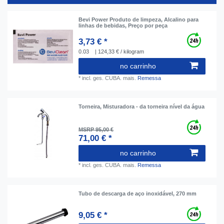
Bevi Power Produto de limpeza, Alcalino para
linhas de bebidas, Preço por peça
3,73 € *
0.03
| 124,33 € / kilogram
no carrinho
*
incl. ges. CUBA.
mais.
Remessa
Torneira, Misturadora - da torneira nível da água
MSRP 95,00 €
71,00 € *
no carrinho
*
incl. ges. CUBA.
mais.
Remessa
Tubo de descarga de aço inoxidável, 270 mm
9,05 € *