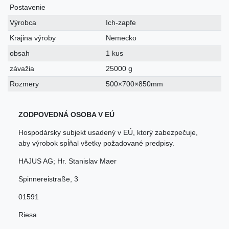
Postavenie
Výrobca
Ich-zapfe
Krajina výroby
Nemecko
obsah
1 kus
závažia
25000 g
Rozmery
500×700×850mm
ZODPOVEDNÁ OSOBA V EÚ
Hospodársky subjekt usadený v EÚ, ktorý zabezpečuje,
aby výrobok spĺňal všetky požadované predpisy.
HAJUS AG; Hr. Stanislav Maer
Spinnereistraße
,
3
01591
Riesa