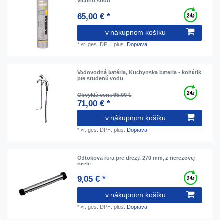
vrchnú sódu
65,00 € *
v nákupnom košíku
*
vr. ges. DPH.
plus.
Doprava
Vodovodná batéria, Kuchynska bateria - kohútik
pre studenú vodu
Obvyklá cena 95,00 €
71,00 € *
v nákupnom košíku
*
vr. ges. DPH.
plus.
Doprava
Odtokova rura pre drezy, 270 mm, z nerezovej
ocele
9,05 € *
v nákupnom košíku
*
vr. ges. DPH.
plus.
Doprava