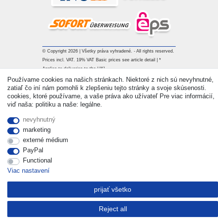
© Copyright 2026 | Všetky práva vyhradené. - All rights reserved.
Prices incl. VAT. 19% VAT Basic prices see article detail | *
Applies to deliveries to the UK!
Používame cookies na našich stránkach. Niektoré z nich sú nevyhnutné,
zatiaľ čo iní nám pomohli k zlepšeniu tejto stránky a svoje skúsenosti.
Kontakt
Withdraw from contract here
cookies, ktoré používame, a vaše práva ako užívateľ Pre viac informácií,
viď naša: politiku a naše: legálne.
nevyhnutný
marketing
externé médium
PayPal
Functional
Viac nastavení
prijať všetko
Reject all