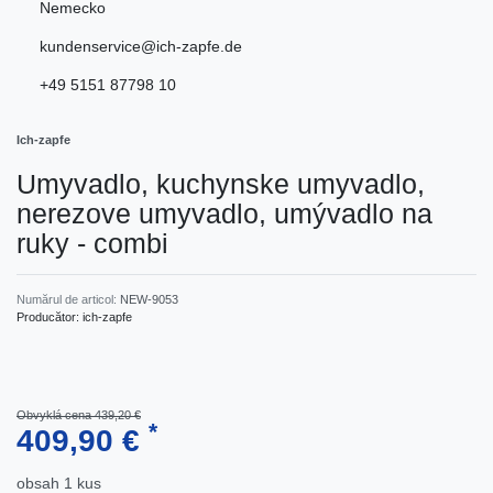
Nemecko
kundenservice@ich-zapfe.de
+49 5151 87798 10
Ich-zapfe
Umyvadlo, kuchynske umyvadlo,
nerezove umyvadlo, umývadlo na
ruky - combi
Numărul de articol:
NEW-9053
Producător:
ich-zapfe
Obvyklá cena 439,20 €
*
409,90 €
obsah
1
kus