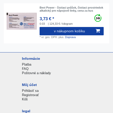
Bevi Power - čistiaci prášok, čistiaci prostriedok
alkalický pre nápojové linky, cena za kus
3,73 € *
0.03
| 124,33 € / kilogram
v nákupnom košíku
*
vr. ges. DPH.
plus.
Doprava
Informácie
Platba
FAQ
Poštovné a náklady
Môj účet
Prihlásiť sa
Registrovať
Kôš
legal