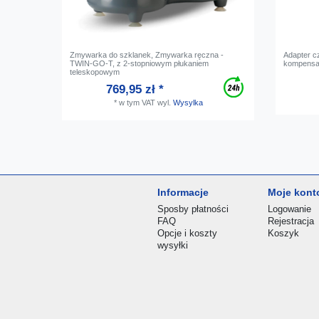
Zmywarka do szklanek, Zmywarka ręczna -
Adapter c
TWIN-GO-T, z 2-stopniowym płukaniem
kompensa
teleskopowym
769,95 zł *
*
w tym VAT
wyl.
Wysylka
Informacje
Moje kont
Sposby płatności
Logowanie
FAQ
Rejestracja
Opcje i koszty
Koszyk
wysyłki