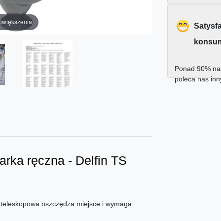
owiększenia
Satysf
konsu
Ponad 90% nas
poleca nas in
rka ręczna - Delfin TS
 teleskopowa oszczędza miejsce i wymaga