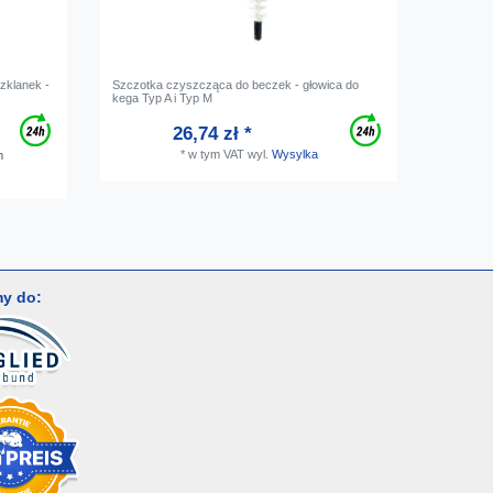
zklanek -
Szczotka czyszcząca do beczek - głowica do
Smar do 
kega Typ A i Typ M
26,74 zł *
*
w tym VAT
wyl.
Wysylka
m
y do: