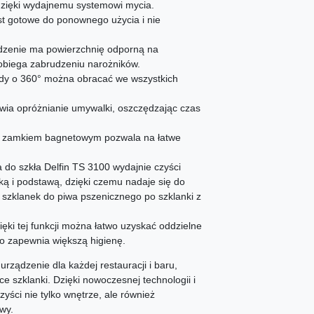
zięki wydajnemu systemowi mycia.
st gotowe do ponownego użycia i nie
dzenie ma powierzchnię odporną na
obiega zabrudzeniu narożników.
dy o 360° można obracać we wszystkich
ia opróżnianie umywalki, oszczędzając czas
z zamkiem bagnetowym pozwala na łatwe
do szkła Delfin TS 3100 wydajnie czyści
ką i podstawą, dzięki czemu nadaje się do
 szklanek do piwa pszenicznego po szklanki z
ięki tej funkcji można łatwo uzyskać oddzielne
co zapewnia większą higienę.
rządzenie dla każdej restauracji i baru,
e szklanki. Dzięki nowoczesnej technologii i
ści nie tylko wnętrze, ale również
wy.