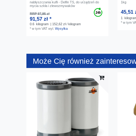
nabłyszczania kufli - Delfin TS, do urządzeń do
1kg
mycia szkła i zlewozmywaków
45,51 
RRP 97,95 zł
91,57 zł *
1
kilogra
*
w tym V
0.6
kilogram
| 152,62 zł / kilogram
*
w tym VAT
wyl.
Wysylka
Może Cię również zaintereso