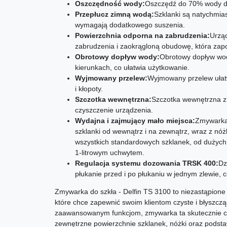
Oszczędność wody:
Oszczędź do 70% wody d
Przepłucz zimną wodą:
Szklanki są natychmia
wymagają dodatkowego suszenia.
Powierzchnia odporna na zabrudzenia:
Urzą
zabrudzenia i zaokrągloną obudowę, która zap
Obrotowy dopływ wody:
Obrotowy dopływ wo
kierunkach, co ułatwia użytkowanie.
Wyjmowany przelew:
Wyjmowany przelew ułatw
i kłopoty.
Szczotka wewnętrzna:
Szczotka wewnętrzna 
czyszczenie urządzenia.
Wydajna i zajmujący mało miejsca:
Zmywarka 
szklanki od wewnątrz i na zewnątrz, wraz z nóż
wszystkich standardowych szklanek, od dużych
1-litrowym uchwytem.
Regulacja systemu dozowania TRSK 400:
Dz
płukanie przed i po płukaniu w jednym zlewie, 
Zmywarka do szkła - Delfin TS 3100 to niezastąpione u
które chce zapewnić swoim klientom czyste i błyszcząc
zaawansowanym funkcjom, zmywarka ta skutecznie czy
zewnętrzne powierzchnie szklanek, nóżki oraz podsta