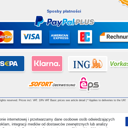
Sposby płatności
ghts reserved. Prices incl. VAT. 19% VAT Basic prices see article detail | * Applies to deliveries to the UK!
ronie internetowej i przetwarzamy dane osobowe osób odwiedzających
i reklam, integracji mediów od dostawców zewnętrznych lub analizy