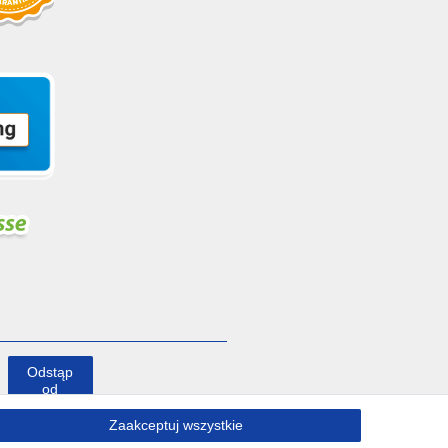
Odstąp
od
umowy
tutaj
Zaakceptuj wszystkie