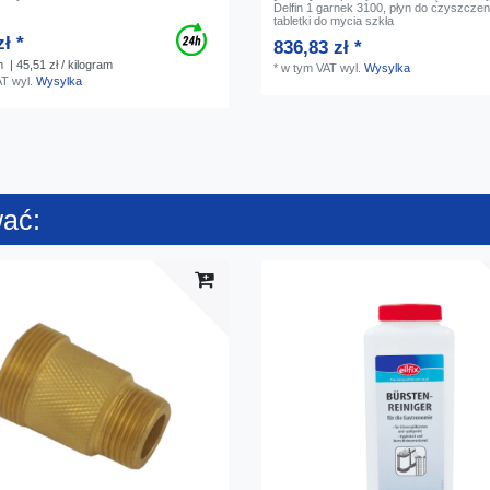
Delfin 1 garnek 3100, płyn do czyszczeni
tabletki do mycia szkła
zł *
836,83 zł *
m
| 45,51 zł / kilogram
*
w tym VAT
wyl.
Wysylka
AT
wyl.
Wysylka
wać: