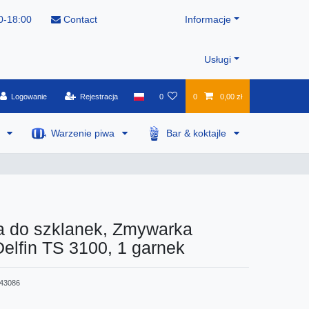
0-18:00
Contact
Informacje
Usługi
Logowanie
Rejestracja
0
0
0,00 zł
a
Warzenie piwa
Bar & koktajle
 do szklanek, Zmywarka
Delfin TS 3100, 1 garnek
43086