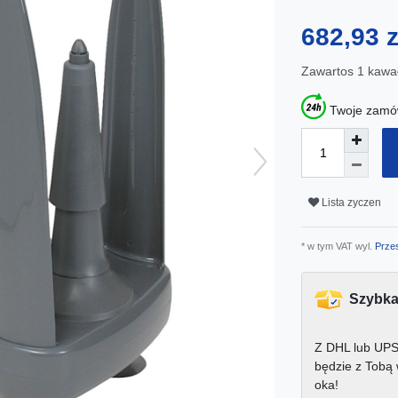
682,93 
Zawartos
1
kawa
Twoje zamów
Lista zyczen
* w tym VAT wyl.
Przes
Szybka
Z DHL lub UPS
będzie z Tobą
oka!