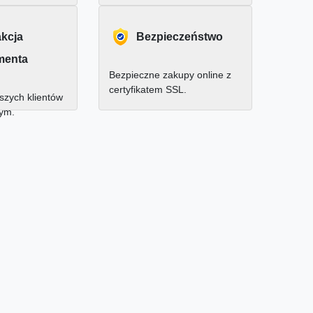
akcja
Bezpieczeństwo
menta
Bezpieczne zakupy online z
certyfikatem SSL.
zych klientów
nym.