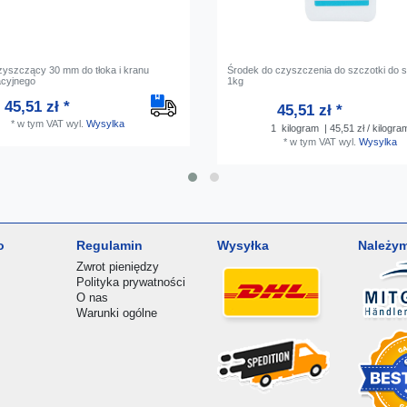
zyszczący 30 mm do tłoka i kranu
Środek do czyszczenia do szczotki do s
cyjnego
1kg
45,51 zł *
45,51 zł *
*
w tym VAT
wyl.
Wysylka
1
kilogram
| 45,51 zł / kilogra
*
w tym VAT
wyl.
Wysylka
o
Regulamin
Wysyłka
Należym
Zwrot pieniędzy
Polityka prywatności
O nas
Warunki ogólne