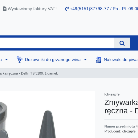
Wystawiamy faktury VAT!
+49(5151)87798-77 / Pn - Pt: 09:0
na
Dozowniki do grzanego wina
Nalewaki do piw
ka ręczna - Delfin TS 3100, 1 garnek
Ich-zapfe
Zmywarka
ręczna - 
Numer przedmiotu
4
Producent:
ich-zapfe