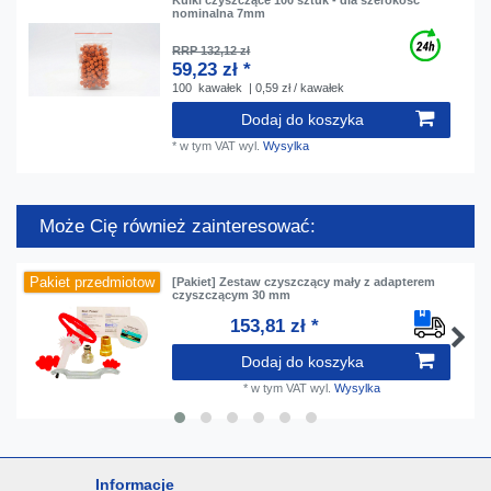
Kulki czyszczące 100 sztuk - dla szerokość
nominalna 7mm
RRP 132,12 zł
59,23 zł *
100
kawałek
| 0,59 zł / kawałek
Dodaj do koszyka
*
w tym VAT
wyl.
Wysylka
Może Cię również zainteresować:
Pakiet przedmiotow
[Pakiet] Zestaw czyszczący mały z adapterem
czyszczącym 30 mm
153,81 zł *
Dodaj do koszyka
*
w tym VAT
wyl.
Wysylka
Informacje