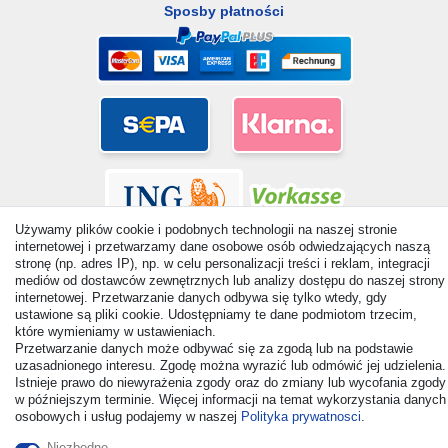
Sposby płatności
Używamy plików cookie i podobnych technologii na naszej stronie
internetowej i przetwarzamy dane osobowe osób odwiedzających naszą
stronę (np. adres IP), np. w celu personalizacji treści i reklam, integracji
mediów od dostawców zewnętrznych lub analizy dostępu do naszej strony
internetowej. Przetwarzanie danych odbywa się tylko wtedy, gdy
ustawione są pliki cookie. Udostępniamy te dane podmiotom trzecim,
© Copyright 2026 | Wszelkie prawa zastrzezone. - All rights
które wymieniamy w ustawieniach.
reserved. Prices incl. VAT. 19% VAT Basic prices see article detail
Przetwarzanie danych może odbywać się za zgodą lub na podstawie
| * Applies to deliveries to the UK!
uzasadnionego interesu. Zgodę można wyrazić lub odmówić jej udzielenia.
Istnieje prawo do niewyrażenia zgody oraz do zmiany lub wycofania zgody
w późniejszym terminie. Więcej informacji na temat wykorzystania danych
Kontakt
Odstąp od umowy tutaj
osobowych i usług podajemy w naszej
Polityka prywatnosci
.
Niezbędne