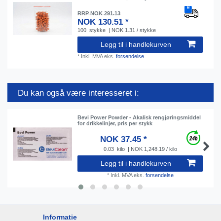
RRP NOK 291.13
NOK 130.51 *
100
stykke
| NOK 1.31 / stykke
Legg til i handlekurven
*
Inkl. MVA
eks.
forsendelse
Du kan også være interesseret i:
Bevi Power Powder - Akalisk rengjøringsmiddel
for drikkelinjer, pris per stykk
NOK 37.45 *
0.03
kilo
| NOK 1,248.19 / kilo
Legg til i handlekurven
*
Inkl. MVA
eks.
forsendelse
Informatie