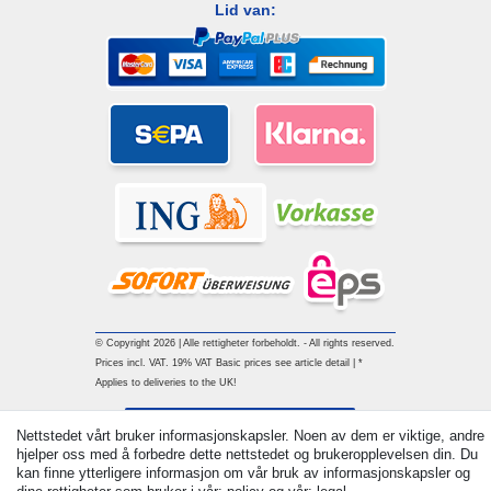
Lid van:
© Copyright 2026 | Alle rettigheter forbeholdt. - All rights reserved.
Prices incl. VAT. 19% VAT Basic prices see article detail | *
Applies to deliveries to the UK!
Withdraw from contract here
Nettstedet vårt bruker informasjonskapsler. Noen av dem er viktige, andre
hjelper oss med å forbedre dette nettstedet og brukeropplevelsen din. Du
kan finne ytterligere informasjon om vår bruk av informasjonskapsler og
Ta kontakt med