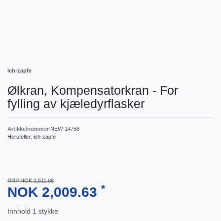
Ich-zapfe
Ølkran, Kompensatorkran - For
fylling av kjæledyrflasker
Artikkelnummer
NEW-14758
Hersteller:
ich-zapfe
RRP NOK 2,511.98
*
NOK 2,009.63
Innhold
1
stykke