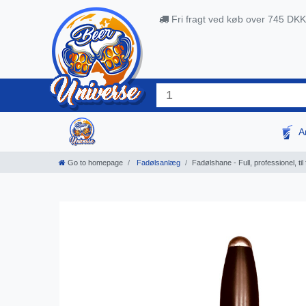
Fri fragt ved køb over 745 DKK
A
Go to homepage
Fadølsanlæg
Fadølshane - Full, professionel, til