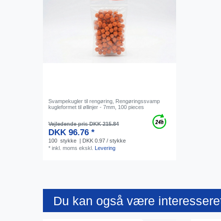
Svampekugler til rengøring, Rengøringssvamp
kugleformet til øllinjer - 7mm, 100 pieces
Vejledende pris DKK 215.84
DKK 96.76 *
100
stykke
| DKK 0.97 / stykke
*
inkl. moms
ekskl.
Levering
Du kan også være interesseret