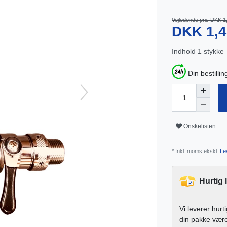
Vejledende pris DKK 1
DKK 1,
Indhold
1
stykke
Din bestillin
Onskelisten
* Inkl. moms ekskl.
Lev
Hurtig 
Vi leverer hurt
din pakke vær