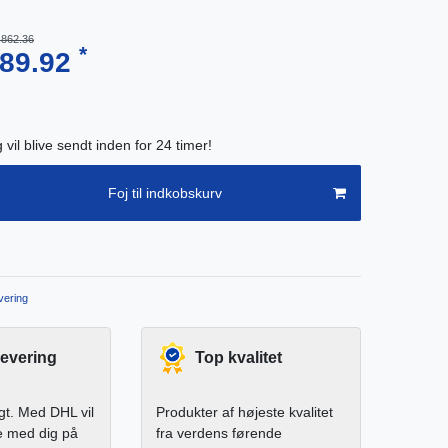
,862.36
*
489.92
g vil blive sendt inden for 24 timer!
Foj til indkobskurv
ering
levering
Top kvalitet
igt. Med DHL vil
Produkter af højeste kvalitet
e med dig på
fra verdens førende