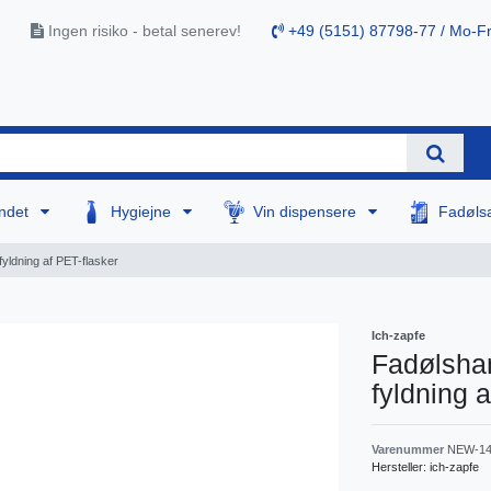
Ingen risiko - betal senerev!
+49 (5151) 87798-77 / Mo-Fr
ndet
Hygiejne
Vin dispensere
Fadøls
 fyldning af PET-flasker
Ich-zapfe
Fadølshane
fyldning 
Varenummer
NEW-14
Hersteller:
ich-zapfe