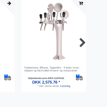
Fadølshane, Ølhane, Tappetårn - 4-leder, krom -
Medaljon 
elegant og høj kvalitet til barer og restauranter
Vejledende pris DKK 2,979.91
Vejl
DKK 2,575.76 *
*
inkl. moms
ekskl.
Levering