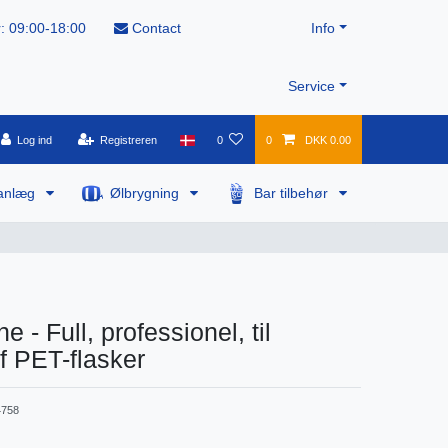
: 09:00-18:00
Contact
Info
Service
Log ind
Registreren
0
0
DKK 0.00
anlæg
Ølbrygning
Bar tilbehør
 - Full, professionel, til
af PET-flasker
758