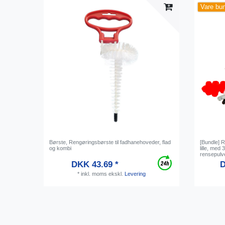
Vare bu
Børste, Rengøringsbørste til fadhanehoveder, flad
[Bundle] 
og kombi
lille, med
rensepulv
DKK 43.69 *
D
*
inkl. moms
ekskl.
Levering