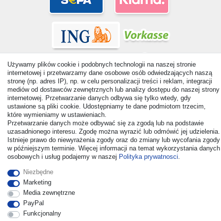
Używamy plików cookie i podobnych technologii na naszej stronie
internetowej i przetwarzamy dane osobowe osób odwiedzających naszą
stronę (np. adres IP), np. w celu personalizacji treści i reklam, integracji
mediów od dostawców zewnętrznych lub analizy dostępu do naszej strony
© Copyright 2026 | Wszelkie prawa zastrzezone. - All rights
internetowej. Przetwarzanie danych odbywa się tylko wtedy, gdy
reserved. Prices incl. VAT. 19% VAT Basic prices see article detail
ustawione są pliki cookie. Udostępniamy te dane podmiotom trzecim,
| * Applies to deliveries to the UK!
które wymieniamy w ustawieniach.
Przetwarzanie danych może odbywać się za zgodą lub na podstawie
uzasadnionego interesu. Zgodę można wyrazić lub odmówić jej udzielenia.
Kontakt
Odstąp od umowy tutaj
Istnieje prawo do niewyrażenia zgody oraz do zmiany lub wycofania zgody
w późniejszym terminie. Więcej informacji na temat wykorzystania danych
osobowych i usług podajemy w naszej
Polityka prywatnosci
.
Niezbędne
Marketing
Media zewnętrzne
PayPal
Funkcjonalny