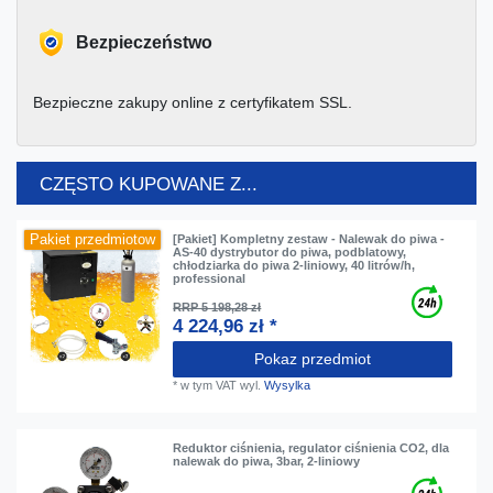
Bezpieczeństwo
Bezpieczne zakupy online z certyfikatem SSL.
CZĘSTO KUPOWANE Z...
Pakiet przedmiotow
[Pakiet] Kompletny zestaw - Nalewak do piwa -
AS-40 dystrybutor do piwa, podblatowy,
chłodziarka do piwa 2-liniowy, 40 litrów/h,
professional
RRP 5 198,28 zł
4 224,96 zł *
Pokaz przedmiot
*
w tym VAT
wyl.
Wysylka
Reduktor ciśnienia, regulator ciśnienia CO2, dla
nalewak do piwa, 3bar, 2-liniowy