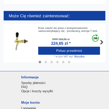
Może Cię również zainteresować:
Kran zawór do piwa z kompensatorem
samozamykający się - pozłacany, wersja 7 mm
RRP 258,96 zł
224,65 zł *
Pokaz przedmiot
*
w tym VAT
wyl.
Wysylka
Informacje
Sposby płatności
FAQ
Opcje i koszty wysyłki
Moje konto
Logowanie