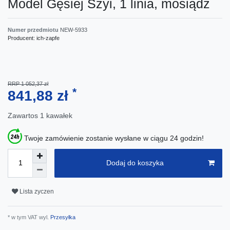
Model Gęsiej Szyi, 1 linia, mosiądz
Numer przedmiotu
NEW-5933
Producent:
ich-zapfe
RRP 1 052,37 zł
*
841,88 zł
Zawartos
1
kawałek
Twoje zamówienie zostanie wysłane w ciągu 24 godzin!
Dodaj do koszyka
Lista zyczen
* w tym VAT wyl.
Przesyłka