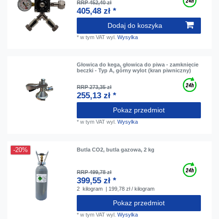
RRP 452,40 zł
405,48 zł *
Dodaj do koszyka
*
w tym VAT
wyl.
Wysylka
Głowica do kega, głowica do piwa - zamknięcie
beczki - Typ A, górny wylot (kran piwniczny)
RRP 273,35 zł
255,13 zł *
Pokaz przedmiot
*
w tym VAT
wyl.
Wysylka
-20%
Butla CO2, butla gazowa, 2 kg
RRP 499,78 zł
399,55 zł *
2
kilogram
| 199,78 zł / kilogram
Pokaz przedmiot
*
w tym VAT
wyl.
Wysylka