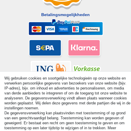
Betalingsmogelijkheden
Wij gebruiken cookies en soortgelijke technologieën op onze website en
verwerken persoonlijke gegevens van bezoekers van onze website (bijv.
IP-adres), bijv. om inhoud en advertenties te personaliseren, om media
van derde aanbieders te integreren of om de toegang tot onze website te
analyseren. De gegevensverwerking vindt alleen plaats wanneer cookies
worden geplaatst. Wij delen deze gegevens met derde partijen die wij in de
© Copyright 2026 | Alle rechten voorbehouden. - All rights
instellingen noemen.
reserved. Prices incl. VAT. 19% VAT Basic prices see article detail
De gegevensverwerking kan plaatsvinden met toestemming of op grond
| * Applies to deliveries to the UK!
van een gerechtvaardigd belang. Toestemming kan worden gegeven of
geweigerd. Er bestaat een recht om geen toestemming te geven en om
toestemming op een later tijdstip te wijzigen of in te trekken. Meer
Contact
Herroepingsrecht uitoefenen