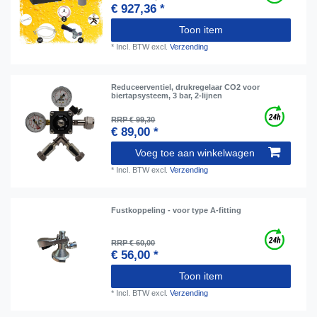
€ 927,36 *
Toon item
*
Incl. BTW
excl.
Verzending
Reduceerventiel, drukregelaar CO2 voor
biertapsysteem, 3 bar, 2-lijnen
RRP € 99,30
€ 89,00 *
Voeg toe aan winkelwagen
*
Incl. BTW
excl.
Verzending
Fustkoppeling - voor type A-fitting
RRP € 60,00
€ 56,00 *
Toon item
*
Incl. BTW
excl.
Verzending