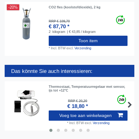
-20%
CO2 fles (koolstofdioxide), 2 kg
RRP € 109,70
€ 87,70 *
2
kilogram
| € 43,85 / kilogram
Toon item
*
Incl. BTW
excl.
Verzending
Das könnte Sie auch interessieren:
Thermostaat, Temperatuurregelaar met sensor,
ijs tot +12°C
RRP € 20,20
€ 18,80 *
Voeg toe aan winkelwagen
*
Incl. BTW
excl.
Verzending