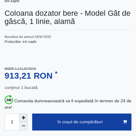
Ich-zapfe
Coloana dozator bere - Model Gât de
gâscă, 1 linie, alamă
Numărul de articol
NEW-5933
Producător:
ich-zapfe
MSRP 1.141,53 RON
*
913,21 RON
conţinut
1
bucată
Comanda dumneavoastră va fi expediată în termen de 24 de
ore!
în coșul de cumpărături