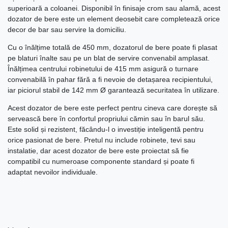
superioară a coloanei. Disponibil în finisaje crom sau alamă, acest
dozator de bere este un element deosebit care completează orice
decor de bar sau servire la domiciliu.
Cu o înălțime totală de 450 mm, dozatorul de bere poate fi plasat
pe blaturi înalte sau pe un blat de servire convenabil amplasat.
Înălțimea centrului robinetului de 415 mm asigură o turnare
convenabilă în pahar fără a fi nevoie de detașarea recipientului,
iar piciorul stabil de 142 mm Ø garantează securitatea în utilizare.
Acest dozator de bere este perfect pentru cineva care dorește să
servească bere în confortul propriului cămin sau în barul său.
Este solid și rezistent, făcându-l o investiție inteligentă pentru
orice pasionat de bere. Pretul nu include robinete, tevi sau
instalatie, dar acest dozator de bere este proiectat să fie
compatibil cu numeroase componente standard și poate fi
adaptat nevoilor individuale.