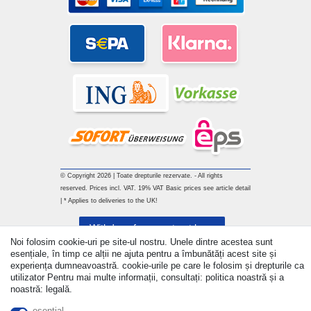
© Copyright 2026 | Toate drepturile rezervate. - All rights
reserved. Prices incl. VAT. 19% VAT Basic prices see article detail
| * Applies to deliveries to the UK!
Withdraw from contract here
Noi folosim cookie-uri pe site-ul nostru. Unele dintre acestea sunt
esențiale, în timp ce alții ne ajuta pentru a îmbunătăți acest site și
a lua legatura
experiența dumneavoastră. cookie-urile pe care le folosim și drepturile ca
utilizator Pentru mai multe informații, consultați: politica noastră și a
noastră: legală.
esenţial