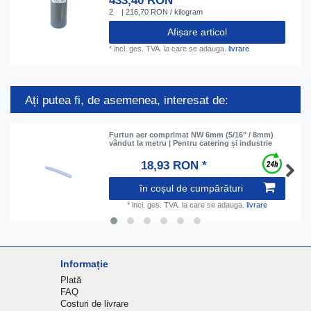
433,40 RON *
2
| 216,70 RON / kilogram
Afișare articol
*
incl. ges. TVA.
la care se adauga.
livrare
Ați putea fi, de asemenea, interesat de:
Furtun aer comprimat NW 6mm (5/16" / 8mm)
vândut la metru | Pentru catering și industrie
18,93 RON *
în coșul de cumpărături
*
incl. ges. TVA.
la care se adauga.
livrare
Informație
Plată
FAQ
Costuri de livrare