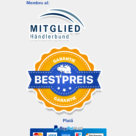
Membru al:
Plată