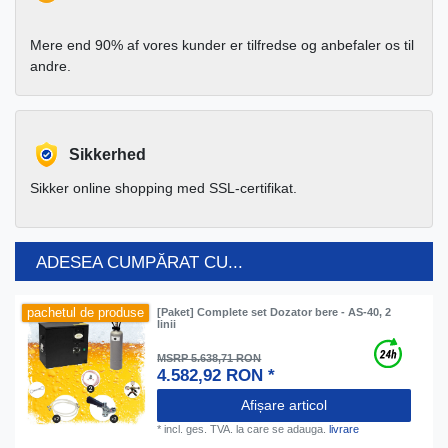
Mere end 90% af vores kunder er tilfredse og anbefaler os til
andre.
Sikkerhed
Sikker online shopping med SSL-certifikat.
ADESEA CUMPĂRAT CU...
pachetul de produse
[Paket] Complete set Dozator bere - AS-40, 2
linii
MSRP 5.638,71 RON
4.582,92 RON *
Afișare articol
*
incl. ges. TVA.
la care se adauga.
livrare