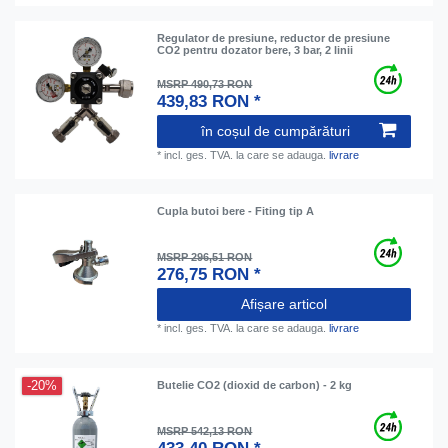
Regulator de presiune, reductor de presiune
CO2 pentru dozator bere, 3 bar, 2 linii
MSRP 490,73 RON
439,83 RON *
în coșul de cumpărături
*
incl. ges. TVA.
la care se adauga.
livrare
Cupla butoi bere - Fiting tip A
MSRP 296,51 RON
276,75 RON *
Afișare articol
*
incl. ges. TVA.
la care se adauga.
livrare
-20%
Butelie CO2 (dioxid de carbon) - 2 kg
MSRP 542,13 RON