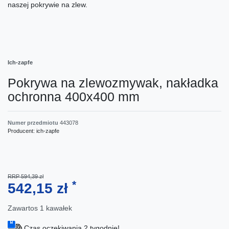
naszej pokrywie na zlew.
Ich-zapfe
Pokrywa na zlewozmywak, nakładka
ochronna 400x400 mm
Numer przedmiotu
443078
Producent:
ich-zapfe
RRP 594,39 zł
*
542,15 zł
Zawartos
1
kawałek
Czas oczekiwania 2 tygodnie!