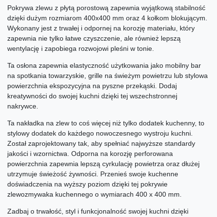
Pokrywa zlewu z płytą porostową zapewnia wyjątkową stabilność
dzięki dużym rozmiarom 400x400 mm oraz 4 kołkom blokującym.
Wykonany jest z trwałej i odpornej na korozję materiału, który
zapewnia nie tylko łatwe czyszczenie, ale również lepszą
wentylację i zapobiega rozwojowi pleśni w tonie.
Ta osłona zapewnia elastyczność użytkowania jako mobilny bar
na spotkania towarzyskie, grille na świeżym powietrzu lub stylowa
powierzchnia ekspozycyjna na pyszne przekąski. Dodaj
kreatywności do swojej kuchni dzięki tej wszechstronnej
nakrywce.
Ta nakładka na zlew to coś więcej niż tylko dodatek kuchenny, to
stylowy dodatek do każdego nowoczesnego wystroju kuchni.
Został zaprojektowany tak, aby spełniać najwyższe standardy
jakości i wzornictwa. Odporna na korozję perforowana
powierzchnia zapewnia lepszą cyrkulację powietrza oraz dłużej
utrzymuje świeżość żywności. Przenieś swoje kuchenne
doświadczenia na wyższy poziom dzięki tej pokrywie
zlewozmywaka kuchennego o wymiarach 400 x 400 mm.
Zadbaj o trwałość, styl i funkcjonalność swojej kuchni dzięki