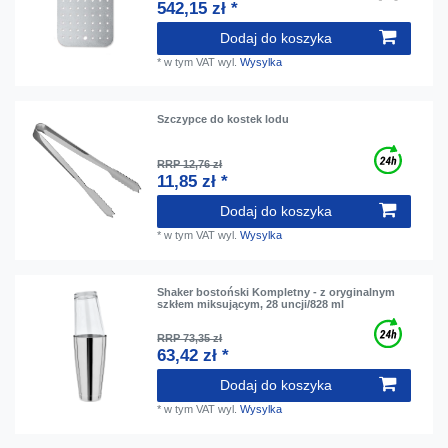
542,15 zł *
Dodaj do koszyka
*
w tym VAT
wyl.
Wysylka
Szczypce do kostek lodu
RRP 12,76 zł
11,85 zł *
Dodaj do koszyka
*
w tym VAT
wyl.
Wysylka
Shaker bostoński Kompletny - z oryginalnym
szkłem miksującym, 28 uncji/828 ml
RRP 73,35 zł
63,42 zł *
Dodaj do koszyka
*
w tym VAT
wyl.
Wysylka