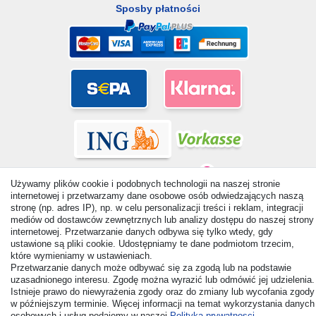
Sposby płatności
Używamy plików cookie i podobnych technologii na naszej stronie
internetowej i przetwarzamy dane osobowe osób odwiedzających naszą
stronę (np. adres IP), np. w celu personalizacji treści i reklam, integracji
mediów od dostawców zewnętrznych lub analizy dostępu do naszej strony
© Copyright 2026 | Wszelkie prawa zastrzezone. - All rights
internetowej. Przetwarzanie danych odbywa się tylko wtedy, gdy
reserved. Prices incl. VAT. 19% VAT Basic prices see article detail
ustawione są pliki cookie. Udostępniamy te dane podmiotom trzecim,
| * Applies to deliveries to the UK!
które wymieniamy w ustawieniach.
Przetwarzanie danych może odbywać się za zgodą lub na podstawie
uzasadnionego interesu. Zgodę można wyrazić lub odmówić jej udzielenia.
Kontakt
Odstąp od umowy tutaj
Istnieje prawo do niewyrażenia zgody oraz do zmiany lub wycofania zgody
w późniejszym terminie. Więcej informacji na temat wykorzystania danych
osobowych i usług podajemy w naszej
Polityka prywatnosci
.