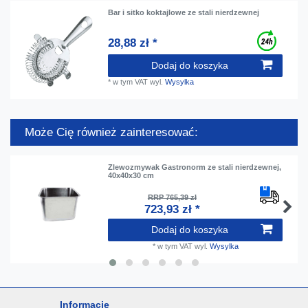
Bar i sitko koktajlowe ze stali nierdzewnej
28,88 zł *
Dodaj do koszyka
*
w tym VAT
wyl.
Wysylka
Może Cię również zainteresować:
Zlewozmywak Gastronorm ze stali nierdzewnej,
40x40x30 cm
RRP 765,39 zł
723,93 zł *
Dodaj do koszyka
*
w tym VAT
wyl.
Wysylka
Informacje