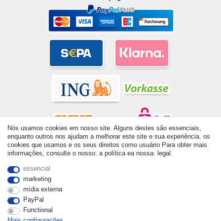
Nós usamos cookies em nosso site. Alguns destes são essenciais,
enquanto outros nos ajudam a melhorar este site e sua experiência. os
cookies que usamos e os seus direitos como usuário Para obter mais
© Copyright 2026 | Todos os direitos reservados. - All rights
informações, consulte o nosso: a política ea nossa: legal.
reserved. Prices incl. VAT. 19% VAT Basic prices see article detail
| * Applies to deliveries to the UK!
essencial
marketing
mídia externa
PayPal
Functional
Mais configurações