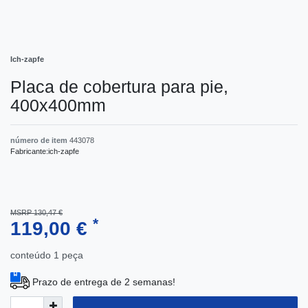
Ich-zapfe
Placa de cobertura para pie,
400x400mm
número de item
443078
Fabricante:
ich-zapfe
MSRP 130,47 €
*
119,00 €
conteúdo
1
peça
Prazo de entrega de 2 semanas!