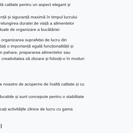
ă calitate pentru un aspect elegant și
nță și siguranță maximă în timpul lucrului
relungirea duratei de viață a alimentelor
viduale de organizare a bucătăriei
n organizarea suprafeței de lucru din
ați o importanță egală funcționalității și
din pahare, prepararea alimentelor sau
creativitatea să zboare și folosiți-o în moduri
le noastre de acoperire de înaltă calitate și cu
urabile și sunt concepute pentru o stabilitate
cați activitățile zilnice de lucru cu gama
l