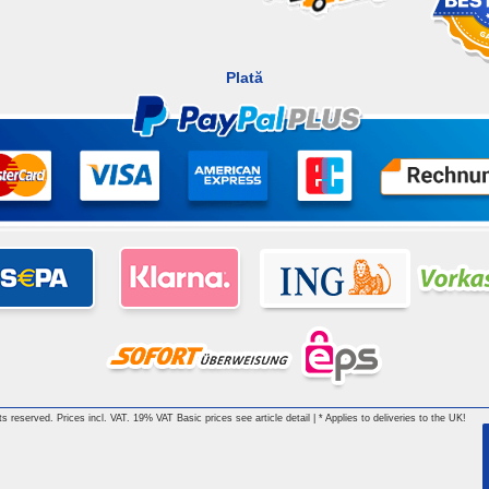
Plată
hts reserved. Prices incl. VAT. 19% VAT Basic prices see article detail | * Applies to deliveries to the UK!