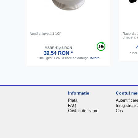
Ventil chiuveta 1 1/2"
Racord sc
chiuveta, 
MSRP 41,46 RON
39,54 RON *
*
incl
*
incl. ges. TVA.
la care se adauga.
livrare
Informație
Contul me
Plată
Autentificar
FAQ
Inregistreaz
Costuri de livrare
Coş