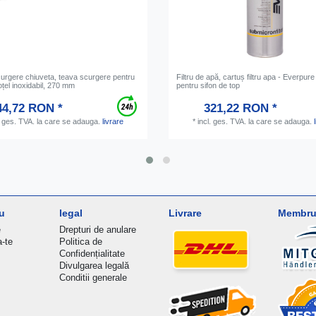
urgere chiuveta, teava scurgere pentru
Filtru de apă, cartuș filtru apa - Everpure
oțel inoxidabil, 270 mm
pentru sifon de top
44,72 RON *
321,22 RON *
. ges. TVA.
la care se adauga.
livrare
*
incl. ges. TVA.
la care se adauga.
u
legal
Livrare
Membru 
e
Drepturi de anulare
a-te
Politica de
Confidențialitate
Divulgarea legală
Conditii generale