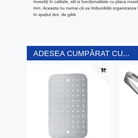
Investiți în calitate, stil și funcționalitate cu placa 
mm. Aceasta nu numai că va îmbunătăți organizarea bu
în spațiul dvs. de gătit.
ADESEA CUMPĂRAT CU...