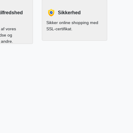
ilfredshed
Sikkerhed
Sikker online shopping med
af vores
SSL-certifikat.
edse og
l andre.