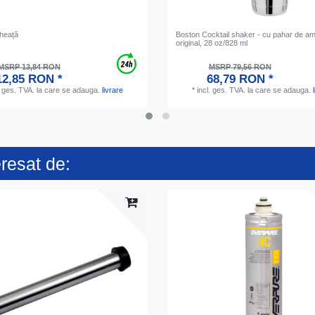
gheață
Boston Cocktail shaker - cu pahar de a
original, 28 oz/828 ml
MSRP 13,84 RON
MSRP 79,56 RON
12,85 RON *
68,79 RON *
. ges. TVA.
la care se adauga.
livrare
*
incl. ges. TVA.
la care se adauga.
eresat de: