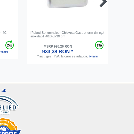
 - 4C
[Paket] Set complet - Chiuveta Gastronorm din oțel
Chiuveta 
inoxidabil, 40x40x30 cm
cm
MSRP 998,26 RON
933,38 RON *
livrare
*
inc
*
incl. ges. TVA.
la care se adauga.
livrare
al: