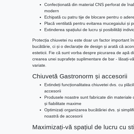
Confecționată din material CNS perforat de înalt
modern
Echipată cu patru tije de blocare pentru o adere
Placă ventilată pentru evitarea mucegaiului și p
Extinderea spațiului de lucru și posibilități indi
Protecția chiuvetei nu este doar un factor important î
bucătărie, ci și o declarație de design și arată că acord
esteticii. Fie că sunt vorba despre picurarea de apă 
crearea unei suprafețe suplimentare de bar - lăsați-vă 
variate.
Chiuvetă Gastronorm și accesorii
Extindeți funcționalitatea chiuvetei dvs. cu plăci
accesorii
Produsele noastre sunt fabricate din materiale d
și fiabilitate maxime
Optimizați organizarea bucătăriei dvs. și simplifi
noastră de accesorii
Maximizați-vă spațiul de lucru cu sti