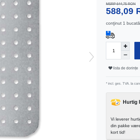
MSRP 644,75 RON
588,09
conţinut
1
bucată
lista de dorințe
* incl. ges. TVA. la ca
Hurtig 
Vi leverer hurt
din pakke vær
kort tid!