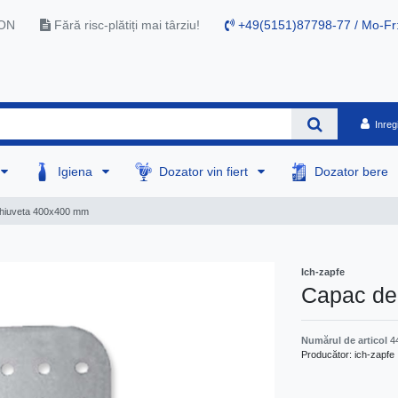
RON
Fără risc-plătiți mai târziu!
+49(5151)87798-77 / Mo-Fr
Inreg
Igiena
Dozator vin fiert
Dozator bere
chiuveta 400x400 mm
Ich-zapfe
Capac de
Numărul de articol
4
Producător:
ich-zapfe