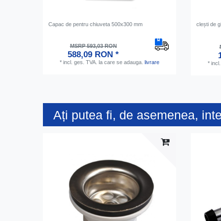
Capac de pentru chiuveta 500x300 mm
clești de 
MSRP 593,03 RON
588,09 RON *
*
incl. ges. TVA.
la care se adauga.
livrare
*
incl
Ați putea fi, de asemenea, int