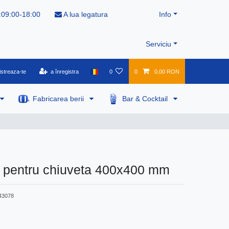
:09:00-18:00
A lua legatura
Info
Serviciu
istreaza-te
a înregistra
0
0
0,00 RON
Fabricarea berii
Bar & Cocktail
 pentru chiuveta 400x400 mm
43078