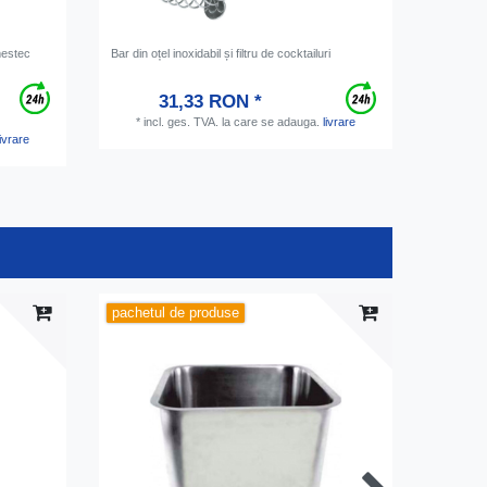
mestec
Bar din oțel inoxidabil și filtru de cocktailuri
Bila de c
de cauci
31,33 RON *
*
incl. ges. TVA.
la care se adauga.
livrare
*
inc
livrare
pachetul de produse