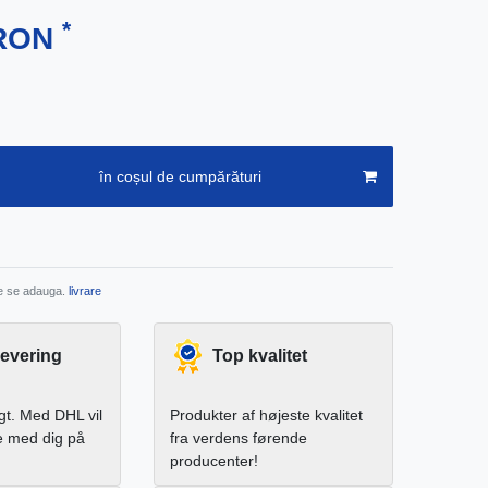
*
 RON
în coșul de cumpărături
re se adauga.
livrare
levering
Top kvalitet
igt. Med DHL vil
Produkter af højeste kvalitet
e med dig på
fra verdens førende
producenter!