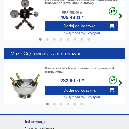
nalewak do piwa, 3bar, 2-liniowy
RRP 452,40 zł
405,48 zł *
Dodaj do koszyka
*
w tym VAT
wyl.
Wysylka
Może Cię również zainteresować:
Wiaderko chłodzące do wina / szampana, stal
nierdzewna
282,60 zł *
Dodaj do koszyka
*
w tym VAT
wyl.
Wysylka
Informacje
Sposby płatności