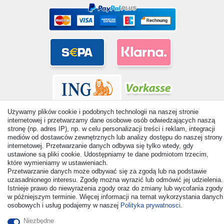
Używamy plików cookie i podobnych technologii na naszej stronie
internetowej i przetwarzamy dane osobowe osób odwiedzających naszą
stronę (np. adres IP), np. w celu personalizacji treści i reklam, integracji
mediów od dostawców zewnętrznych lub analizy dostępu do naszej strony
internetowej. Przetwarzanie danych odbywa się tylko wtedy, gdy
© Copyright 2026 | Wszelkie prawa zastrzezone. - All rights
ustawione są pliki cookie. Udostępniamy te dane podmiotom trzecim,
reserved. Prices incl. VAT. 19% VAT Basic prices see article detail
które wymieniamy w ustawieniach.
| * Applies to deliveries to the UK!
Przetwarzanie danych może odbywać się za zgodą lub na podstawie
uzasadnionego interesu. Zgodę można wyrazić lub odmówić jej udzielenia.
Istnieje prawo do niewyrażenia zgody oraz do zmiany lub wycofania zgody
Kontakt
Odstąp od umowy tutaj
w późniejszym terminie. Więcej informacji na temat wykorzystania danych
osobowych i usług podajemy w naszej
Polityka prywatnosci
.
Niezbędne