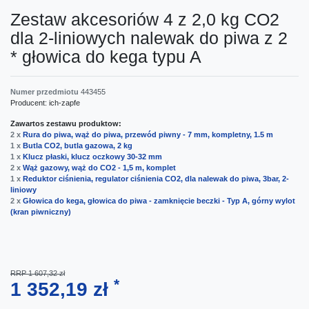
Zestaw akcesoriów 4 z 2,0 kg CO2
dla 2-liniowych nalewak do piwa z 2
* głowica do kega typu A
Numer przedmiotu
443455
Producent:
ich-zapfe
Zawartos zestawu produktow:
2 x
Rura do piwa, wąż do piwa, przewód piwny - 7 mm, kompletny, 1.5 m
1 x
Butla CO2, butla gazowa, 2 kg
1 x
Klucz płaski, klucz oczkowy 30-32 mm
2 x
Wąż gazowy, wąż do CO2 - 1,5 m, komplet
1 x
Reduktor ciśnienia, regulator ciśnienia CO2, dla nalewak do piwa, 3bar, 2-
liniowy
2 x
Głowica do kega, głowica do piwa - zamknięcie beczki - Typ A, górny wylot
(kran piwniczny)
RRP 1 607,32 zł
*
1 352,19 zł