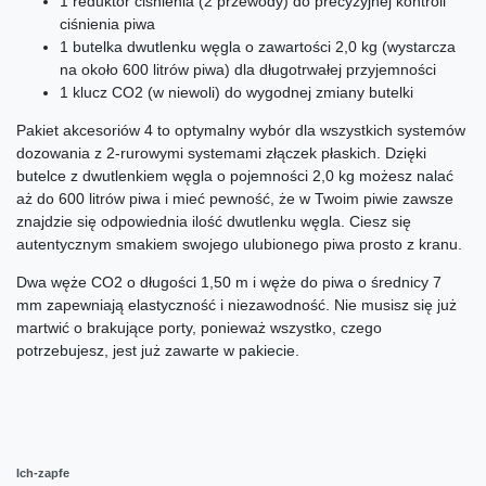
1 reduktor ciśnienia (2 przewody) do precyzyjnej kontroli
ciśnienia piwa
1 butelka dwutlenku węgla o zawartości 2,0 kg (wystarcza
na około 600 litrów piwa) dla długotrwałej przyjemności
1 klucz CO2 (w niewoli) do wygodnej zmiany butelki
Pakiet akcesoriów 4 to optymalny wybór dla wszystkich systemów
dozowania z 2-rurowymi systemami złączek płaskich. Dzięki
butelce z dwutlenkiem węgla o pojemności 2,0 kg możesz nalać
aż do 600 litrów piwa i mieć pewność, że w Twoim piwie zawsze
znajdzie się odpowiednia ilość dwutlenku węgla. Ciesz się
autentycznym smakiem swojego ulubionego piwa prosto z kranu.
Dwa węże CO2 o długości 1,50 m i węże do piwa o średnicy 7
mm zapewniają elastyczność i niezawodność. Nie musisz się już
martwić o brakujące porty, ponieważ wszystko, czego
potrzebujesz, jest już zawarte w pakiecie.
Ich-zapfe