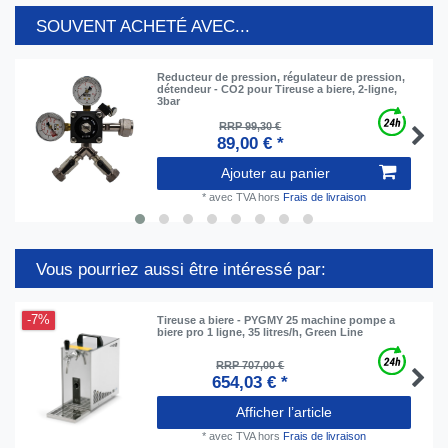
SOUVENT ACHETÉ AVEC...
Reducteur de pression, régulateur de pression,
détendeur - CO2 pour Tireuse a biere, 2-ligne,
3bar
RRP 99,30 €
89,00 € *
Ajouter au panier
*
avec TVA
hors
Frais de livraison
Vous pourriez aussi être intéressé par:
-7%
Tireuse a biere - PYGMY 25 machine pompe a
biere pro 1 ligne, 35 litres/h, Green Line
RRP 707,00 €
654,03 € *
Afficher l’article
*
avec TVA
hors
Frais de livraison