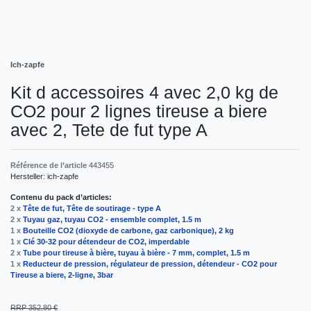
Ich-zapfe
Kit d accessoires 4 avec 2,0 kg de
CO2 pour 2 lignes tireuse a biere
avec 2, Tete de fut type A
Référence de l’article
443455
Hersteller:
ich-zapfe
Contenu du pack d’articles:
2 x
Tête de fut, Tête de soutirage - type A
2 x
Tuyau gaz, tuyau CO2 - ensemble complet, 1.5 m
1 x
Bouteille CO2 (dioxyde de carbone, gaz carbonique), 2 kg
1 x
Clé 30-32 pour détendeur de CO2, imperdable
2 x
Tube pour tireuse à bière, tuyau à bière - 7 mm, complet, 1.5 m
1 x
Reducteur de pression, régulateur de pression, détendeur - CO2 pour
Tireuse a biere, 2-ligne, 3bar
RRP 352,80 €