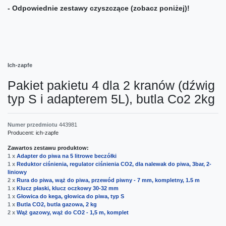
- Odpowiednie zestawy czyszczące (zobacz poniżej)!
Ich-zapfe
Pakiet pakietu 4 dla 2 kranów (dźwig
typ S i adapterem 5L), butla Co2 2kg
Numer przedmiotu
443981
Producent:
ich-zapfe
Zawartos zestawu produktow:
1 x
Adapter do piwa na 5 litrowe beczółki
1 x
Reduktor ciśnienia, regulator ciśnienia CO2, dla nalewak do piwa, 3bar, 2-
liniowy
2 x
Rura do piwa, wąż do piwa, przewód piwny - 7 mm, kompletny, 1.5 m
1 x
Klucz płaski, klucz oczkowy 30-32 mm
1 x
Głowica do kega, głowica do piwa, typ S
1 x
Butla CO2, butla gazowa, 2 kg
2 x
Wąż gazowy, wąż do CO2 - 1,5 m, komplet