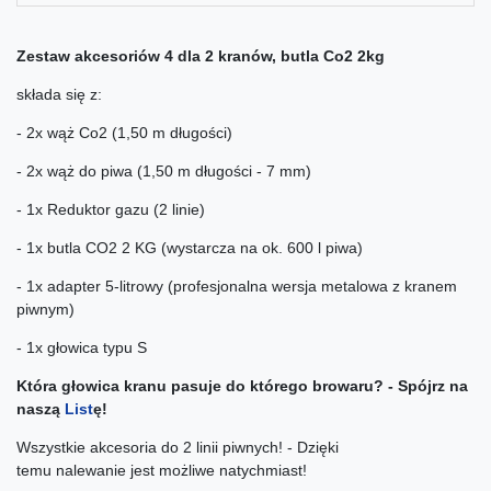
Zestaw akcesoriów 4 dla 2 kranów, butla Co2 2kg
składa się z:
- 2x wąż Co2 (1,50 m długości)
- 2x wąż do piwa (1,50 m długości - 7 mm)
- 1x Reduktor gazu (2 linie)
- 1x butla CO2 2 KG (wystarcza na ok. 600 l piwa)
- 1x adapter 5-litrowy (profesjonalna wersja metalowa z kranem
piwnym)
- 1x głowica typu S
Która głowica kranu pasuje do którego browaru? - Spójrz na
naszą
List
ę!
Wszystkie akcesoria do 2 linii piwnych! - Dzięki
temu nalewanie jest możliwe natychmiast!