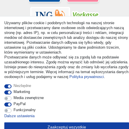
Używamy plików cookie i podobnych technologii na naszej stronie
internetowej i przetwarzamy dane osobowe osób odwiedzających naszą
stronę (np. adres IP), np. w celu personalizacji treści i reklam, integracji
mediów od dostawców zewnętrznych lub analizy dostępu do naszej strony
internetowej. Przetwarzanie danych odbywa się tylko wtedy, gdy
ustawione są pliki cookie. Udostępniamy te dane podmiotom trzecim,
© Copyright 2026 | Wszelkie prawa zastrzezone. - All rights
które wymieniamy w ustawieniach.
reserved. Prices incl. VAT. 19% VAT Basic prices see article detail
Przetwarzanie danych może odbywać się za zgodą lub na podstawie
| * Applies to deliveries to the UK!
uzasadnionego interesu. Zgodę można wyrazić lub odmówić jej udzielenia.
Istnieje prawo do niewyrażenia zgody oraz do zmiany lub wycofania zgody
w późniejszym terminie. Więcej informacji na temat wykorzystania danych
Kontakt
Odstąp od umowy tutaj
osobowych i usług podajemy w naszej
Polityka prywatnosci
.
Niezbędne
Marketing
Media zewnętrzne
PayPal
Funkcjonalny
Dalsze ustawienia
Zaakceptuj wszystkie