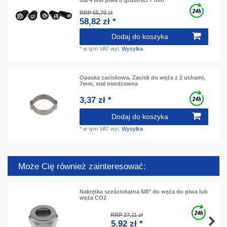
RRP 65,70 zł
58,82 zł *
Dodaj do koszyka
*
w tym VAT
wyl.
Wysylka
Opaska zaciskowa, Zacisk do węża z 2 uchami,
7mm, stal nierdzewna
3,37 zł *
Dodaj do koszyka
*
w tym VAT
wyl.
Wysylka
Może Cię również zainteresować:
Nakrętka sześciokątna 5/8" do węża do piwa lub
węża CO2
RRP 27,11 zł
5,92 zł *