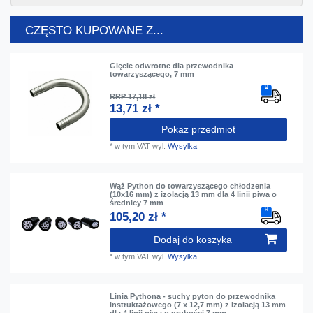
CZĘSTO KUPOWANE Z...
Gięcie odwrotne dla przewodnika
towarzyszącego, 7 mm
RRP 17,18 zł
13,71 zł *
Pokaz przedmiot
*
w tym VAT
wyl.
Wysylka
Wąż Python do towarzyszącego chłodzenia
(10x16 mm) z izolacją 13 mm dla 4 linii piwa o
średnicy 7 mm
105,20 zł *
Dodaj do koszyka
*
w tym VAT
wyl.
Wysylka
Linia Pythona - suchy pyton do przewodnika
instruktażowego (7 x 12,7 mm) z izolacją 13 mm
dla 4 linii piwa o grubości 7 mm