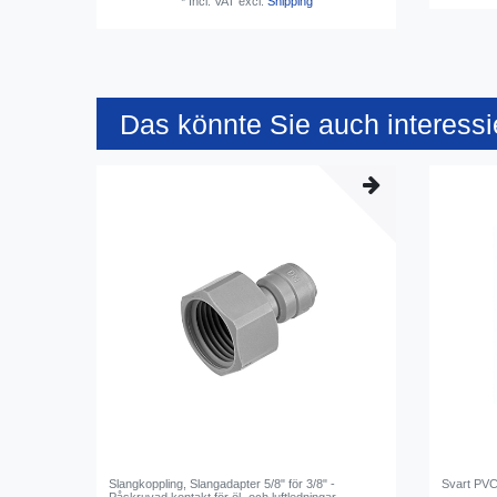
*
Incl. VAT
excl.
Shipping
Das könnte Sie auch interessi
Slangkoppling, Slangadapter 5/8" för 3/8" -
Svart PVC-
Påskruvad kontakt för öl- och luftledningar