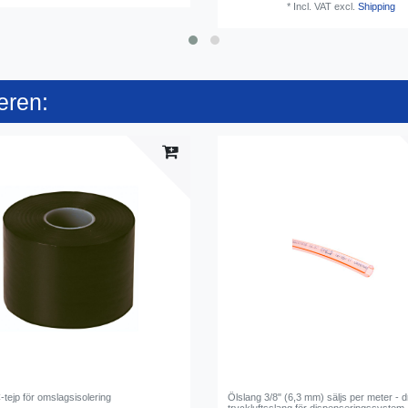
*
Incl. VAT
excl.
Shipping
eren:
tejp för omslagsisolering
Ölslang 3/8" (6,3 mm) säljs per meter - 
tryckluftsslang för dispenseringssystem