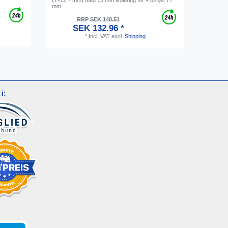
mm
RRP SEK 148.51
SEK 132.96 *
*
Incl. VAT
excl.
Shipping
i: