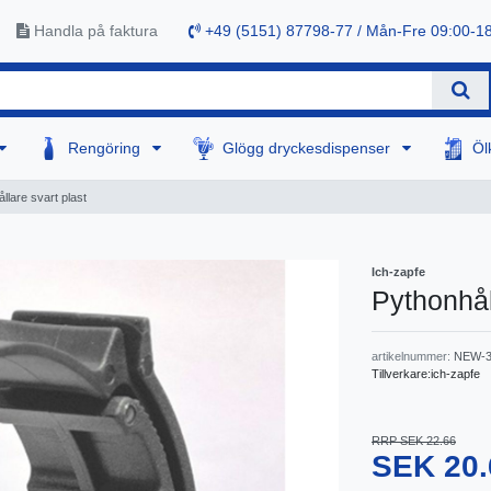
Handla på faktura
+49 (5151) 87798-77 / Mån-Fre 09:00-1
Rengöring
Glögg dryckesdispenser
Öl
llare svart plast
Ich-zapfe
Pythonhål
artikelnummer:
NEW-3
Tillverkare:
ich-zapfe
RRP SEK 22.66
SEK 20