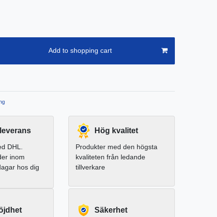
Add to shopping cart
ng
leverans
Hög kvalitet
ed DHL.
Produkter med den högsta
der inom
kvaliteten från ledande
dagar hos dig
tillverkare
jdhet
Säkerhet