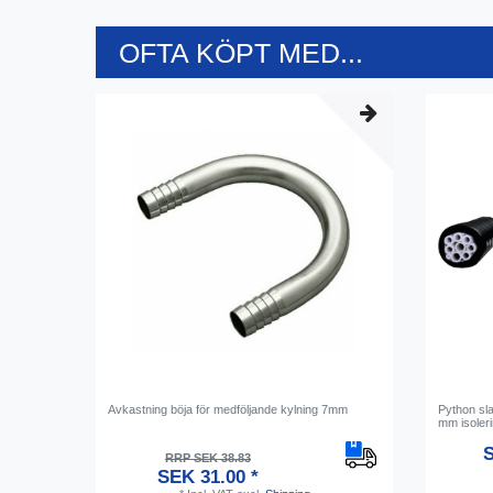
OFTA KÖPT MED...
Avkastning böja för medföljande kylning 7mm
Python sla
mm isoleri
S
RRP SEK 38.83
SEK 31.00 *