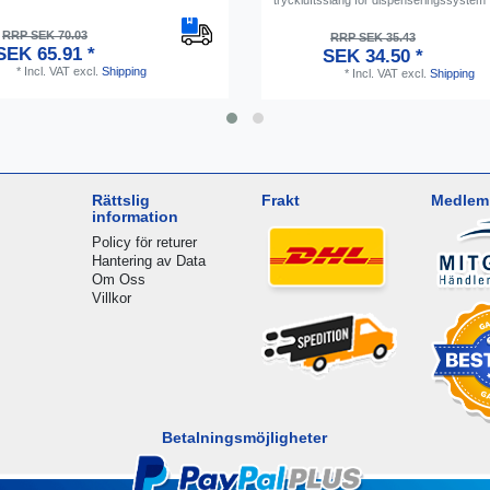
RRP SEK 70.03
RRP SEK 35.43
SEK 65.91 *
SEK 34.50 *
*
Incl. VAT
excl.
Shipping
*
Incl. VAT
excl.
Shipping
Rättslig
Frakt
Medlem 
information
Policy för returer
Hantering av Data
Om Oss
Villkor
Betalningsmöjligheter