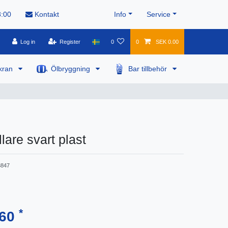
8:00
Kontakt
Info
Service
Log in
Register
0
0
SEK 0.00
kran
Ölbryggning
Bar tillbehör
lare svart plast
847
*
.60