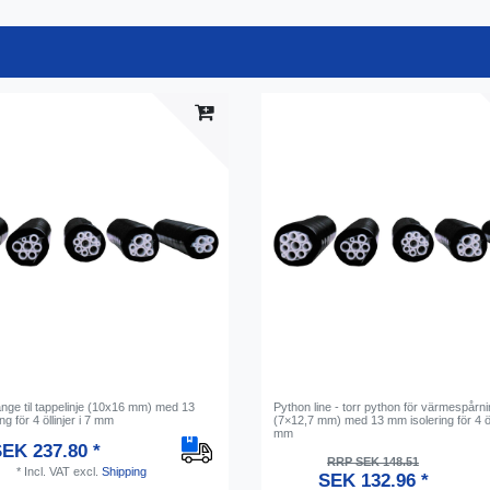
nge til tappelinje (10x16 mm) med 13
Python line - torr python för värmespårn
ng för 4 öllinjer i 7 mm
(7×12,7 mm) med 13 mm isolering för 4 öll
mm
EK 237.80 *
RRP SEK 148.51
*
Incl. VAT
excl.
Shipping
SEK 132.96 *