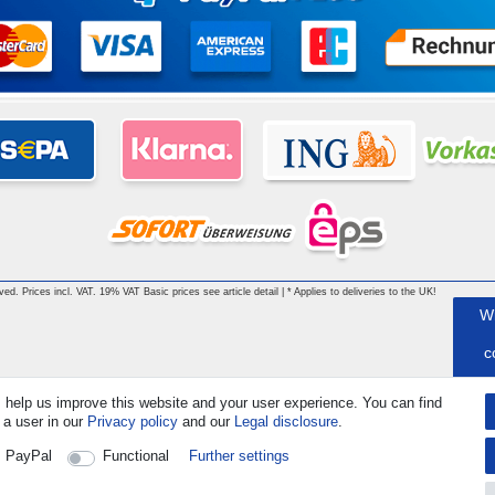
rved. Prices incl. VAT. 19% VAT Basic prices see article detail | * Applies to deliveries to the UK!
W
c
 help us improve this website and your user experience. You can find
 a user in our
Privacy policy
and our
Legal disclosure
.
C
PayPal
Functional
Further settings