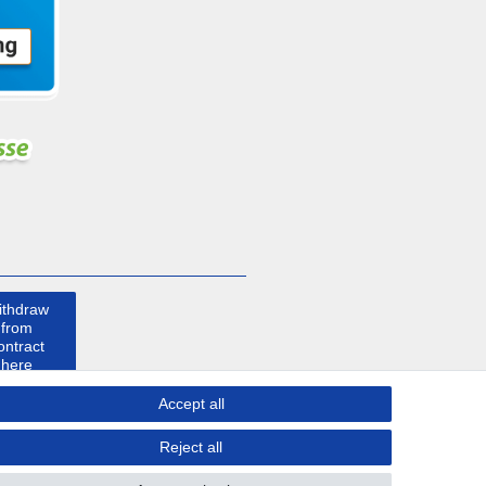
ithdraw
from
ontract
here
Accept all
ontact
Reject all