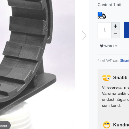
Content
1
bit
Wish list
* Incl. VAT excl.
Shippi
Snabb 
Vi levererar m
Varorna anlän
endast någar 
som kund.
Kundnö
zoom