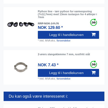
Python line - tørr python for varmesporing
(7х12,7mm) med 13mm isolasjon for 4 øllinjer i
7mm
RRP NOK 144.76
NOK 129.60 *
Legg til i handlekurven
*
Inkl. MVA
eks.
forsendelse
2-ørers slangeklemme 7 mm, rustfritt stål
NOK 7.43 *
Legg til i handlekurven
*
Inkl. MVA
eks.
forsendelse
Du kan også være interesseret i: