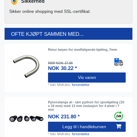
Sikkerhed
Sikker online shopping med SSL-certifikat.
OFTE KJØPT SAMMEN MED...
Retur bøyes for medfølgende kjøling, 7mm
RRP NOK 37.85
NOK 30.22 *
Vis varen
*
Inkl. MVA
eks.
forsendelse
Pytonslange øl - tørr python for sporkjøling (10
x 16 mm) med 13 mm isolasjon for 4 ølrør i 7
mm
NOK 231.80 *
Legg til i handlekurven
*
Inkl. MVA
eks.
forsendelse