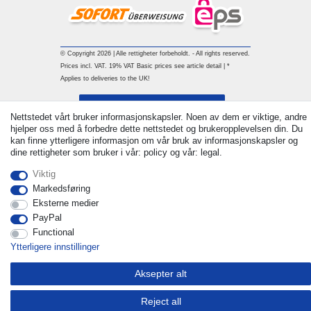
© Copyright 2026 | Alle rettigheter forbeholdt. - All rights reserved.
Prices incl. VAT. 19% VAT Basic prices see article detail | *
Applies to deliveries to the UK!
Withdraw from contract here
Nettstedet vårt bruker informasjonskapsler. Noen av dem er viktige, andre
hjelper oss med å forbedre dette nettstedet og brukeropplevelsen din. Du
Ta kontakt med
kan finne ytterligere informasjon om vår bruk av informasjonskapsler og
dine rettigheter som bruker i vår: policy og vår: legal.
Viktig
Markedsføring
Eksterne medier
PayPal
Functional
Ytterligere innstillinger
Aksepter alt
Reject all