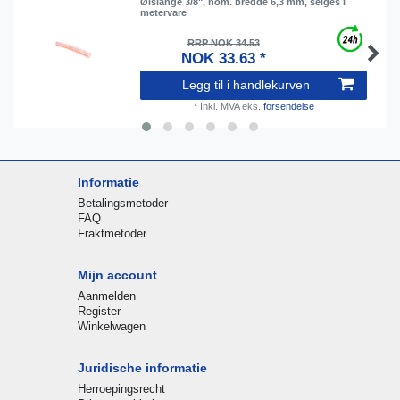
Ølslange 3/8", nom. bredde 6,3 mm, selges i
metervare
RRP NOK 34.53
NOK 33.63 *
Legg til i handlekurven
*
Inkl. MVA
eks.
forsendelse
Informatie
Betalingsmetoder
FAQ
Fraktmetoder
Mijn account
Aanmelden
Register
Winkelwagen
Juridische informatie
Herroepingsrecht