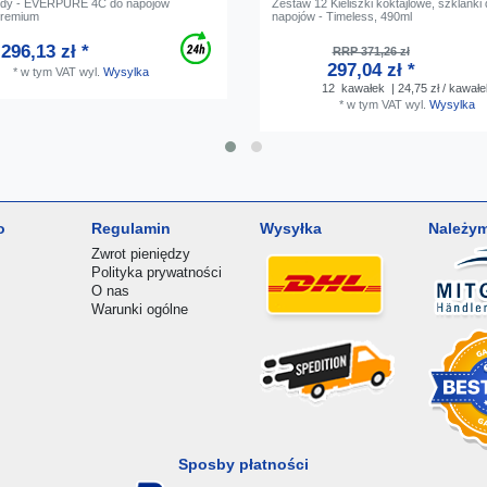
wody - EVERPURE 4C do napojów
Zestaw 12 Kieliszki koktajlowe, szklanki
premium
napojów - Timeless, 490ml
296,13 zł *
RRP 371,26 zł
297,04 zł *
*
w tym VAT
wyl.
Wysylka
12
kawałek
| 24,75 zł / kawałe
*
w tym VAT
wyl.
Wysylka
o
Regulamin
Wysyłka
Należym
Zwrot pieniędzy
Polityka prywatności
O nas
Warunki ogólne
Sposby płatności