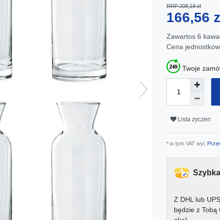
RRP 208,19 zł
166,56 
Zawartos
6
kawa
Cena jednostko
Twoje zamów
Lista zyczen
* w tym VAT wyl.
Przes
Szybka
Z DHL lub UPS
będzie z Tobą