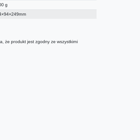
00 g
4×94×249mm
, że produkt jest zgodny ze wszystkimi