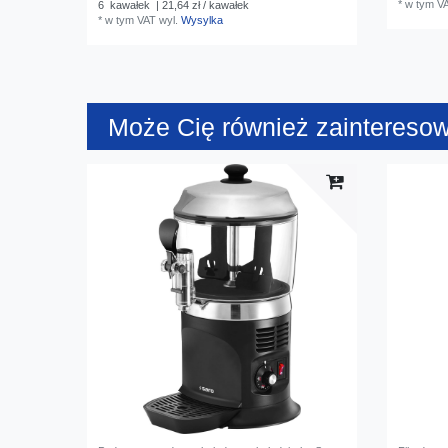
*
w tym V
6
kawałek
| 21,64 zł / kawałek
*
w tym VAT
wyl.
Wysylka
Może Cię również zaintereso