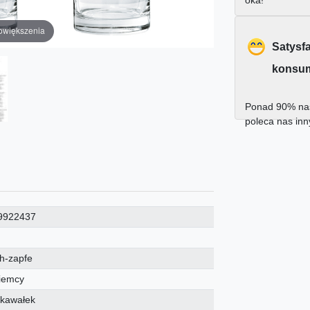
oka!
owiększenia
Satysf
konsu
Ponad 90% nas
poleca nas in
9922437
ch-zapfe
iemcy
 kawałek