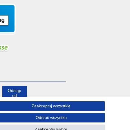
Odstąp
od
umowy
tutaj
Zaakceptuj wszystkie
Odrzuć wszystko
Kontakt
Zaakceptuj wybór