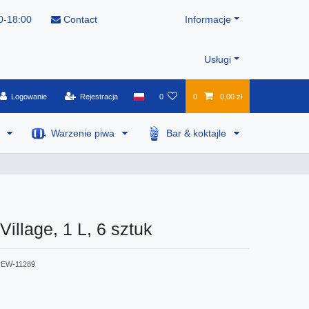
0-18:00
Contact
Informacje
Usługi
Logowanie
Rejestracja
0
0
0,00 zł
a
Warzenie piwa
Bar & koktajle
Village, 1 L, 6 sztuk
EW-11289