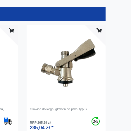
na,
Głowica do kega, głowica do piwa, typ S
RRP 265,29 zł
235,04 zł *