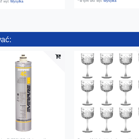
*
w tym VAT
wyl.
Wysylka
AT
wyl.
Wysylka
wać: