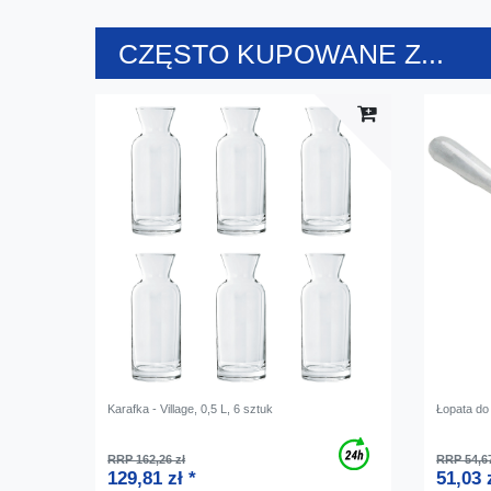
CZĘSTO KUPOWANE Z...
Karafka - Village, 0,5 L, 6 sztuk
Łopata do
RRP 162,26 zł
RRP 54,67
129,81 zł *
51,03 