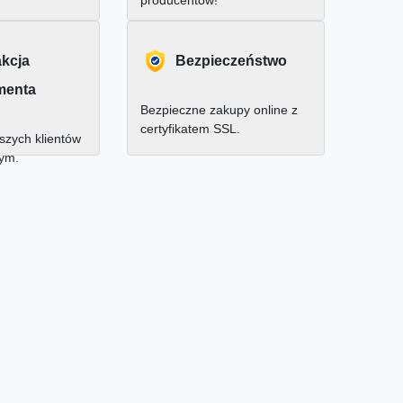
producentów!
akcja
Bezpieczeństwo
menta
Bezpieczne zakupy online z
certyfikatem SSL.
zych klientów
nym.