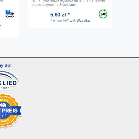
 do
BILLY - plastikowa wylewka na 0,5 - 1,5 l. Butelki -
Kieliszki
przezroczyste - z 5 lamelami
- Holiday
5,60 zł *
*
w tym VAT
wyl.
Wysylka
k
y do: