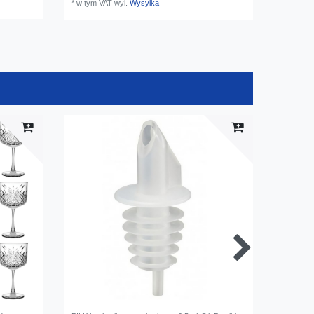
*
w tym VAT
wyl.
Wysylka