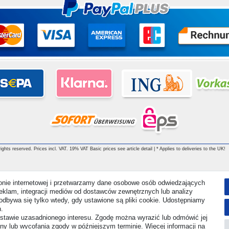
ghts reserved. Prices incl. VAT. 19% VAT Basic prices see article detail | * Applies to deliveries to the UK!
ronie internetowej i przetwarzamy dane osobowe osób odwiedzających
i reklam, integracji mediów od dostawców zewnętrznych lub analizy
odbywa się tylko wtedy, gdy ustawione są pliki cookie. Udostępniamy
.
stawie uzasadnionego interesu. Zgodę można wyrazić lub odmówić jej
any lub wycofania zgody w późniejszym terminie. Więcej informacji na