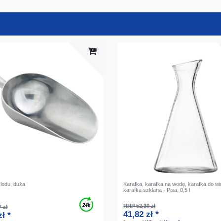
 lodu, duża
Karafka, karafka na wodę, karafka do wi
karafka szklana - Pisa, 0,5 l
RRP 52,30 zł
 zł
41,82 zł *
zł *