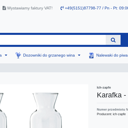
Wystawiamy faktury VAT!
+49(5151)87798-77 / Pn - Pt: 09:0
na
Dozowniki do grzanego wina
Nalewaki do piw
Ich-zapfe
Karafka - 
Numer przedmiotu
N
Producent:
ich-zapfe