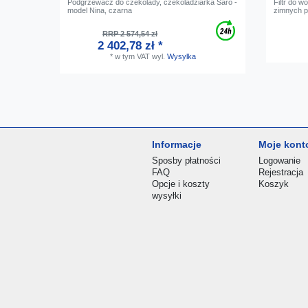
Podgrzewacz do czekolady, czekoladziarka Saro -
Filtr do 
model Nina, czarna
zimnych 
RRP 2 574,54 zł
2 402,78 zł *
*
w tym VAT
wyl.
Wysylka
Informacje
Moje kont
Sposby płatności
Logowanie
FAQ
Rejestracja
Opcje i koszty
Koszyk
wysyłki