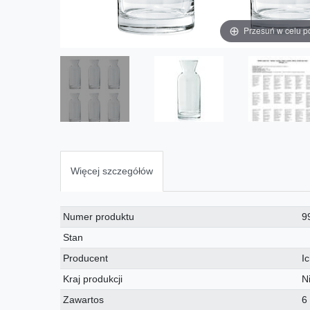
Przesuń w celu p
Więcej szczegółów
Charakterystyka
Wartość
Numer produktu
9
techniczna
Stan
Producent
I
Kraj produkcji
N
Zawartos
6